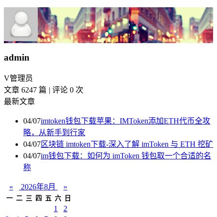
admin
V
管理员
文章 6247 篇
|
评论 0 次
最新文章
04/07
imtoken钱包下载苹果：IMToken添加ETH代币全攻
略，从新手到行家
04/07
区块链 imtoken下载-深入了解 imToken 与 ETH 挖矿
04/07
im钱包下载：如何为 imToken 钱包取一个合适的名
称
«
2026年8月
»
一
二
三
四
五
六
日
1
2