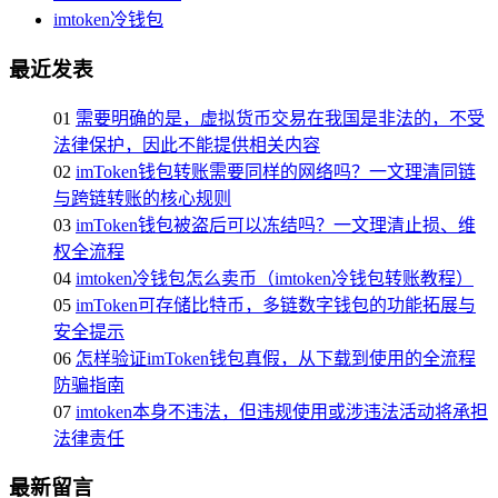
imtoken冷钱包
最近发表
01
需要明确的是，虚拟货币交易在我国是非法的，不受
法律保护，因此不能提供相关内容
02
imToken钱包转账需要同样的网络吗？一文理清同链
与跨链转账的核心规则
03
imToken钱包被盗后可以冻结吗？一文理清止损、维
权全流程
04
imtoken冷钱包怎么卖币（imtoken冷钱包转账教程）
05
imToken可存储比特币，多链数字钱包的功能拓展与
安全提示
06
怎样验证imToken钱包真假，从下载到使用的全流程
防骗指南
07
imtoken本身不违法，但违规使用或涉违法活动将承担
法律责任
最新留言