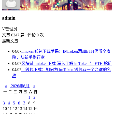
admin
V
管理员
文章 6247 篇
|
评论 0 次
最新文章
04/07
imtoken钱包下载苹果：IMToken添加ETH代币全攻
略，从新手到行家
04/07
区块链 imtoken下载-深入了解 imToken 与 ETH 挖矿
04/07
im钱包下载：如何为 imToken 钱包取一个合适的名
称
«
2026年8月
»
一
二
三
四
五
六
日
1
2
3
4
5
6
7
8
9
10
11
12
13
14
15
16