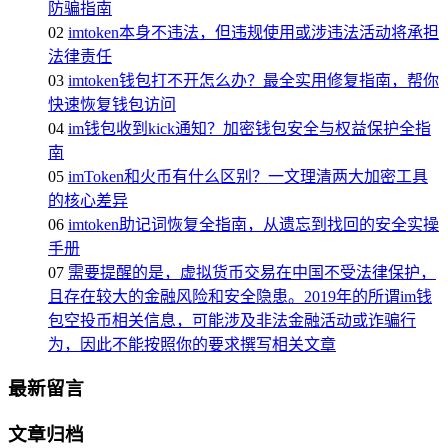
防骗指南
02
imtoken本身不违法，但违规使用或涉违法活动将承担
法律责任
03
imtoken钱包打不开怎么办？最全实用修复指南，帮你
快速恢复钱包访问
04
im钱包收到kick通知？加密钱包安全与权益保护全指
南
05
imToken和火币有什么区别？一文理清两大加密工具
的核心差异
06
imtoken助记词恢复全指南，从遗忘到找回的安全实操
手册
07
需要提醒的是，虚拟货币交易在中国不受法律保护，
且存在较大的金融风险和安全隐患。2019年的所谓im钱
包空投币相关信息，可能涉及非法金融活动或诈骗行
为，因此不能按照你的要求撰写相关文章
最新留言
文章归档