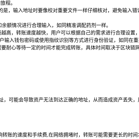
的旅程。
注意的是，输入地址时要像校对重要文件一样仔细核对，避免输入
求和余额情况进行合理输入，如同精准调配药剂一样。
费越高，转账速度越快，用户可以根据自己的需求进行合理设置
会提示用户输入钱包密码或使用指纹识别等方式进行身份验证，如同在
需要耐心等待一定的时间才能完成转账，具体时间取决于区块链
地址，可能会导致资产无法到达正确的地址，从而造成资产丢失，
响转账的速度和手续费,在网络拥堵时，转账可能需要更长的时间