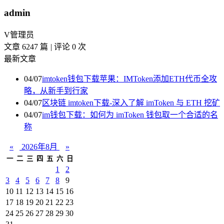
admin
V
管理员
文章 6247 篇
|
评论 0 次
最新文章
04/07
imtoken钱包下载苹果：IMToken添加ETH代币全攻
略，从新手到行家
04/07
区块链 imtoken下载-深入了解 imToken 与 ETH 挖矿
04/07
im钱包下载：如何为 imToken 钱包取一个合适的名
称
«
2026年8月
»
一
二
三
四
五
六
日
1
2
3
4
5
6
7
8
9
10
11
12
13
14
15
16
17
18
19
20
21
22
23
24
25
26
27
28
29
30