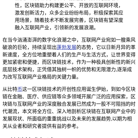
性，区块链助力构建更公平、开放的互联网环境，
激发创新活力，众多企业纷纷布局，积极探索其应
用场景，随着技术不断发展完善，区块链有望深度
融入互联网产业，引领新的发展浪潮。
在当今汹涌澎湃的数字化浪潮之中，互联网产业宛如一艘乘风
破浪的巨轮，持续呈现出
蓬勃发展
的态势，它以日新月异的革
新速度，全方位地重塑着人们的生产与生活方式，让世界变得
更加紧密和便捷，而区块链技术，作为一种极具创新性的新兴
底层技术架构，正凭借其独树一帜的优势和无限潜力,逐渐成
为改写互联网产业格局的关键力量。
从比特
币
这一区块链技术的开创性应用诞生伊始，到如今区块
链在金融、医疗、供应链等众多领域开展广泛的应用探索，区
块链与互联网产业的深度融合发展已然成为一股不可阻挡的时
代潮流，本文将全方位、深入地剖析区块链在互联网产业中的
发展现状、所面临的重重挑战以及未来的发展趋势,以期为相
关从业者和研究者提供有益的参考。