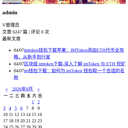
admin
V
管理员
文章 6247 篇
|
评论 0 次
最新文章
04/07
imtoken钱包下载苹果：IMToken添加ETH代币全攻
略，从新手到行家
04/07
区块链 imtoken下载-深入了解 imToken 与 ETH 挖矿
04/07
im钱包下载：如何为 imToken 钱包取一个合适的名
称
«
2026年8月
»
一
二
三
四
五
六
日
1
2
3
4
5
6
7
8
9
10
11
12
13
14
15
16
17
18
19
20
21
22
23
24
25
26
27
28
29
30