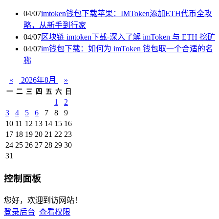
04/07
imtoken钱包下载苹果：IMToken添加ETH代币全攻
略，从新手到行家
04/07
区块链 imtoken下载-深入了解 imToken 与 ETH 挖矿
04/07
im钱包下载：如何为 imToken 钱包取一个合适的名
称
«
2026年8月
»
一
二
三
四
五
六
日
1
2
3
4
5
6
7
8
9
10
11
12
13
14
15
16
17
18
19
20
21
22
23
24
25
26
27
28
29
30
31
控制面板
您好，欢迎到访网站！
登录后台
查看权限