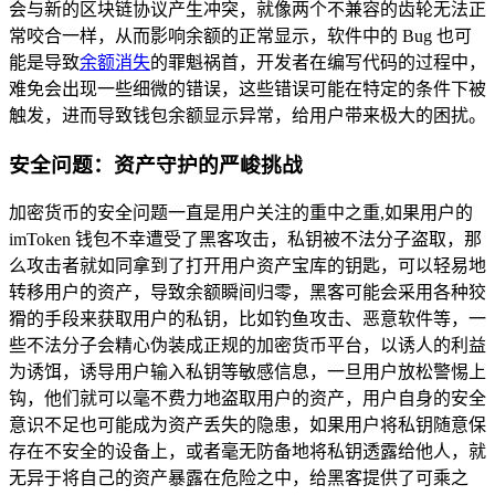
会与新的区块链协议产生冲突，就像两个不兼容的齿轮无法正
常咬合一样，从而影响余额的正常显示，软件中的 Bug 也可
能是导致
余额消失
的罪魁祸首，开发者在编写代码的过程中，
难免会出现一些细微的错误，这些错误可能在特定的条件下被
触发，进而导致钱包余额显示异常，给用户带来极大的困扰。
安全问题：资产守护的严峻挑战
加密货币的安全问题一直是用户关注的重中之重,如果用户的
imToken 钱包不幸遭受了黑客攻击，私钥被不法分子盗取，那
么攻击者就如同拿到了打开用户资产宝库的钥匙，可以轻易地
转移用户的资产，导致余额瞬间归零，黑客可能会采用各种狡
猾的手段来获取用户的私钥，比如钓鱼攻击、恶意软件等，一
些不法分子会精心伪装成正规的加密货币平台，以诱人的利益
为诱饵，诱导用户输入私钥等敏感信息，一旦用户放松警惕上
钩，他们就可以毫不费力地盗取用户的资产，用户自身的安全
意识不足也可能成为资产丢失的隐患，如果用户将私钥随意保
存在不安全的设备上，或者毫无防备地将私钥透露给他人，就
无异于将自己的资产暴露在危险之中，给黑客提供了可乘之