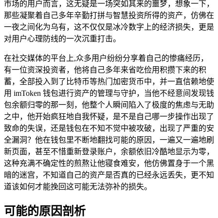
市场的用户而言，这无疑是一场突如其来的噩梦，想象一下，
那些凝聚着自己多年辛勤打拼与智慧投资所得的资产，仿佛在
一夜之间化为乌有，这不仅仅是冰冷数字上的经济损失，更是
对用户心理防线的一次沉重打击。
在社交媒体的平台上,众多用户纷纷分享着自己的惨痛经历，
有一位资深投资者，他将自己多年来省吃俭用积攒下来的积
蓄，全部投入到了比特币等热门加密货币中，并一直信赖地使
用 imToken 钱包进行资产的管理与守护，当他不经意间发现钱
包余额归零的那一刻，他整个人瞬间陷入了极度的焦虑与无助
之中，他开始疯狂地自我怀疑，是不是自己哪一步操作出现了
致命的失误，还是钱包在不知不觉中被攻破，出现了严重的安
全漏洞？他在钱包里不断地翻找可能的原因，一遍又一遍地刷
新页面，甚至不惜重新登录账户，余额依旧冷酷地显示为零，
这种充满不确定性的煎熬让他寝食难安，他仿佛置身于一个黑
暗的迷宫，不知道自己的资产是否真的已经永远丢失，更不知
道该如何才能挽回这可能无法弥补的损失。
可能的原因剖析