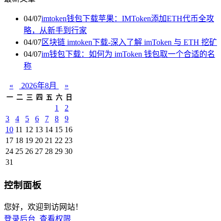
04/07
imtoken钱包下载苹果：IMToken添加ETH代币全攻
略，从新手到行家
04/07
区块链 imtoken下载-深入了解 imToken 与 ETH 挖矿
04/07
im钱包下载：如何为 imToken 钱包取一个合适的名
称
«
2026年8月
»
一
二
三
四
五
六
日
1
2
3
4
5
6
7
8
9
10
11
12
13
14
15
16
17
18
19
20
21
22
23
24
25
26
27
28
29
30
31
控制面板
您好，欢迎到访网站！
登录后台
查看权限