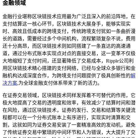
金融领域
金融行业堪称区块链技术应用最为广泛且深入的前沿阵地，在
支付结算这一核心环节，区块链技术大展身手，能够实现实
时、高效且低成本的跨境支付，传统跨境支付犹如一条曲折漫
长的道路，需要经过多个中间机构，流程繁琐复杂不说，费用
还十分高昂，而区块链技术则如同搭建了一条直达的高速通
道，通过分布式账本实现点对点的直接交易，这一变革不仅极
大地缩短了支付时间，还显著降低了交易成本，Ripple公司利
用区块链技术精心搭建的支付网络，已经与全球众多银行和金
融机构达成深度合作，为跨境支付问题提供了极具创新性的
解
决方案
,为全球金融支付体系带来了新的活力。
在证券交易领域，区块链技术同样发挥着不可替代的作用，它
极大地提高了交易的透明度和效率，有效减少了结算时间和潜
在风险，通过区块链技术，证券的发行、交易和结算等关键流
程都可以在一个分布式账本上有序进行，实现实时清算和交
割，这就如同为证券交易安装了一套精准高效的发动机，避免
了传统证券交易中繁琐的中间环节和人为错误，大大提升了交