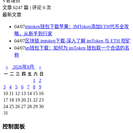
V
管理员
文章 6247 篇
|
评论 0 次
最新文章
04/07
imtoken钱包下载苹果：IMToken添加ETH代币全攻
略，从新手到行家
04/07
区块链 imtoken下载-深入了解 imToken 与 ETH 挖矿
04/07
im钱包下载：如何为 imToken 钱包取一个合适的名
称
«
2026年8月
»
一
二
三
四
五
六
日
1
2
3
4
5
6
7
8
9
10
11
12
13
14
15
16
17
18
19
20
21
22
23
24
25
26
27
28
29
30
31
控制面板