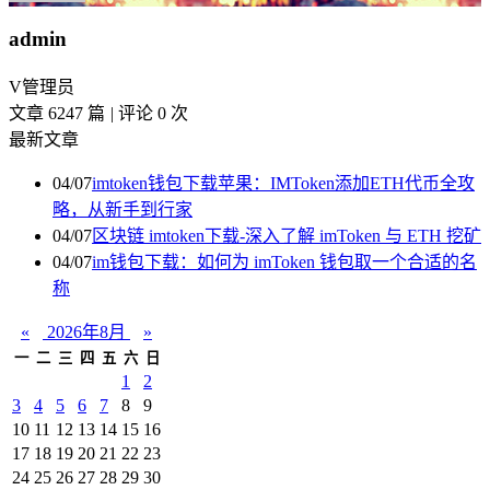
admin
V
管理员
文章 6247 篇
|
评论 0 次
最新文章
04/07
imtoken钱包下载苹果：IMToken添加ETH代币全攻
略，从新手到行家
04/07
区块链 imtoken下载-深入了解 imToken 与 ETH 挖矿
04/07
im钱包下载：如何为 imToken 钱包取一个合适的名
称
«
2026年8月
»
一
二
三
四
五
六
日
1
2
3
4
5
6
7
8
9
10
11
12
13
14
15
16
17
18
19
20
21
22
23
24
25
26
27
28
29
30