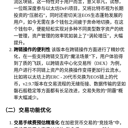
流区块链，这一特性对于用户而言，意义非凡，试想，
一位既深度参与以太坊DeFi项目，又将比特币视为长期
投资的“压舱石”，同时还密切关注EOS生态蓬勃发展的
用户，如今无需在多个钱包之间疲于奔命地切换，在这
个钱包中，便能轻松实现对多种不同类型数字资产的统
一管理，资产管理的效率犹如装上了“涡轮增压”，大幅
提升。
跨链操作的便利性
该版本在跨链操作方面进行了精妙优
化，在一些支持跨链交互的“魔法场景”下，用户体验得
到了质的飞跃，以跨链去中心化交易所（DEX）为例，
用户进行不同链上资产的兑换操作变得更加行云流水，
比如将以太坊上的ERC - 20代币兑换为EOS链上的代
币，v2.9.7版本在交易流程的无缝衔接、数据传输的坚如
磐石般稳定等方面都有长足改进，交易失败的“阴霾”概
率大幅减少。
（二）交易功能优化
交易手续费预估精准化
在加密货币交易的“竞技场”中，