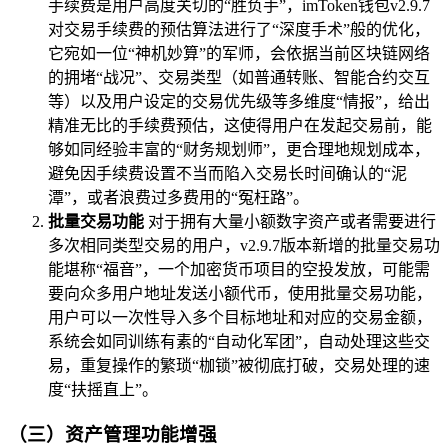
手续费是用户高度关切的“胜负手”，imToken钱包v2.9.7
对交易手续费的预估算法进行了“深度手术”般的优化，
它宛如一位“神机妙算”的军师，会依据当前区块链网络
的拥堵“战况”、交易类型（如普通转账、智能合约交互
等）以及用户设定的交易优先级等多维度“情报”，给出
精准无比的手续费预估，这使得用户在发起交易前，能
够如同经验丰富的“财务规划师”，更合理地规划成本，
避免因手续费设置不当而陷入交易长时间确认的“泥
潭”，或者浪费过多费用的“冤枉路”。
批量交易功能
对于拥有大量小额数字资产或者需要进行
多次相同类型交易的用户，v2.9.7版本新增的批量交易功
能堪称“福音”，一个加密货币项目的空投发放，可能需
要向众多用户地址发送小额代币，使用批量交易功能，
用户可以一次性导入多个目标地址和对应的交易金额，
系统会如同训练有素的“自动化军团”，自动处理这些交
易，重复操作的繁琐“枷锁”被彻底打破，交易处理的速
度“扶摇直上”。
（三）资产管理功能增强