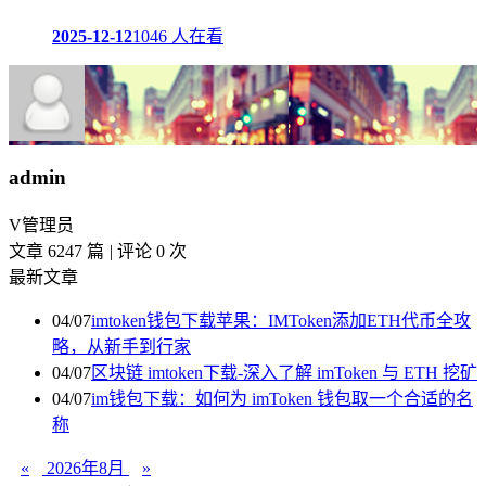
2025-12-12
1046 人在看
admin
V
管理员
文章 6247 篇
|
评论 0 次
最新文章
04/07
imtoken钱包下载苹果：IMToken添加ETH代币全攻
略，从新手到行家
04/07
区块链 imtoken下载-深入了解 imToken 与 ETH 挖矿
04/07
im钱包下载：如何为 imToken 钱包取一个合适的名
称
«
2026年8月
»