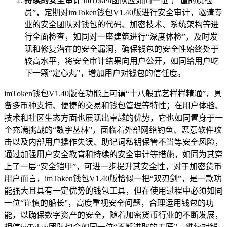
持续的安全审计
imToken团队应如同一位“严谨的质检
员”，定期对imToken钱包V1.40版进行安全审计，邀请专
业的安全团队对钱包的代码、加密技术、系统架构等进
行全面检查，如同对一座建筑进行“深度体检”，及时发
现和修复潜在的安全漏洞，确保钱包的安全性始终处于
较高水平，将安全审计结果向用户公开，如同给用户吃
下一颗“定心丸”，增加用户对钱包的信任度。
imToken钱包V1.40版在功能上可谓“十八般武艺样样精通”，具
备多币种支持、便捷的交易和钱包管理等特性；在用户体验、
技术和社区生态方面也展现出卓越的优势，它也如同置身于一
个充满挑战的“数字丛林”，面临着外部网络钓鱼、恶意软件攻
击以及内部用户操作失误、助记词私钥保管不当等安全风险，
通过加强用户安全教育和持续的安全审计等措施，如同为其穿
上了一层“安全铠甲”，可进一步提升其安全性，对于加密货币
用户而言，imToken钱包V1.40版恰似一把“双刃剑”，是一款功
能强大且具有一定优势的钱包工具，但在使用过程中必须如同
一位“谨慎的船长”，高度重视安全问题，合理运用钱包的功
能，以确保数字资产的安全，随着加密货币行业的不断发展，