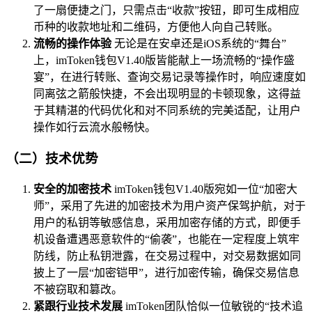
了一扇便捷之门，只需点击“收款”按钮，即可生成相应
币种的收款地址和二维码，方便他人向自己转账。
流畅的操作体验
无论是在安卓还是iOS系统的“舞台”
上，imToken钱包V1.40版皆能献上一场流畅的“操作盛
宴”，在进行转账、查询交易记录等操作时，响应速度如
同离弦之箭般快捷，不会出现明显的卡顿现象，这得益
于其精湛的代码优化和对不同系统的完美适配，让用户
操作如行云流水般畅快。
（二）技术优势
安全的加密技术
imToken钱包V1.40版宛如一位“加密大
师”，采用了先进的加密技术为用户资产保驾护航，对于
用户的私钥等敏感信息，采用加密存储的方式，即便手
机设备遭遇恶意软件的“偷袭”，也能在一定程度上筑牢
防线，防止私钥泄露，在交易过程中，对交易数据如同
披上了一层“加密铠甲”，进行加密传输，确保交易信息
不被窃取和篡改。
紧跟行业技术发展
imToken团队恰似一位敏锐的“技术追