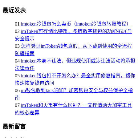
最近发表
01
imtoken冷钱包怎么卖币（imtoken冷钱包转账教程）
02
imToken可存储比特币，多链数字钱包的功能拓展与
安全提示
03
怎样验证imToken钱包真假，从下载到使用的全流程
防骗指南
04
imtoken本身不违法，但违规使用或涉违法活动将承担
法律责任
05
imtoken钱包打不开怎么办？最全实用修复指南，帮你
快速恢复钱包访问
06
im钱包收到kick通知？加密钱包安全与权益保护全指
南
07
imToken和火币有什么区别？一文理清两大加密工具
的核心差异
最新留言