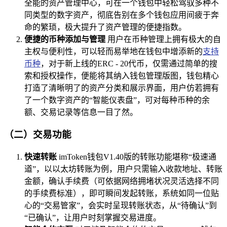
全能的资产管理中心，可在一个钱包中轻松驾驭多种不
同类型的数字资产，彻底告别在多个钱包应用间疲于奔
命的繁琐，极大提升了资产管理的便捷指数。
便捷的币种添加与管理
用户在币种管理上拥有极大的自
主权与便利性，可以轻而易举地在钱包中增添新的
支持
币种
，对于新上线的ERC - 20代币，仅需通过简单的搜
索和授权操作，便能将其纳入钱包管理版图，钱包精心
打造了清晰明了的资产分类和展示界面，用户仿若拥有
了一个数字资产的“智能仪表盘”，可对每种币种的余
额、交易记录等信息一目了然。
（二）交易功能
快速转账
imToken钱包V1.40版的转账功能堪称“极速通
道”，以以太坊转账为例，用户只需输入收款地址、转账
金额，确认手续费（可依据网络拥堵状况灵活选择不同
的手续费标准），即可瞬间发起转账，系统如同一位贴
心的“交易管家”，会实时呈现转账状态，从“待确认”到
“已确认”，让用户时刻掌握交易进度。