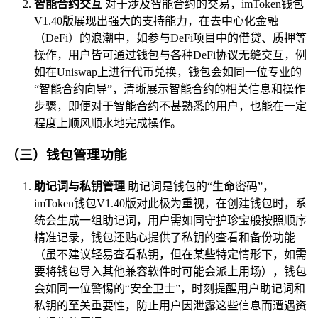
智能合约交互
对于涉及智能合约的交易，imToken钱包
V1.40版展现出强大的支持能力，在去中心化金融
（DeFi）的浪潮中，如参与DeFi项目中的借贷、质押等
操作，用户皆可通过钱包与各种DeFi协议无缝交互，例
如在Uniswap上进行代币兑换，钱包会如同一位专业的
“智能合约向导”，清晰展示智能合约的相关信息和操作
步骤，即便对于智能合约不甚熟悉的用户，也能在一定
程度上顺风顺水地完成操作。
（三）钱包管理功能
助记词与私钥管理
助记词是钱包的“生命密码”，
imToken钱包V1.40版对此极为重视，在创建钱包时，系
统会生成一组助记词，用户需如同守护珍宝般按照顺序
精准记录，钱包还贴心提供了私钥的查看和备份功能
（虽不建议轻易查看私钥，但在某些特定情形下，如需
要将钱包导入其他兼容软件时可能会派上用场），钱包
会如同一位警惕的“安全卫士”，时刻提醒用户助记词和
私钥的至关重要性，防止用户因泄露这些信息而遭遇资