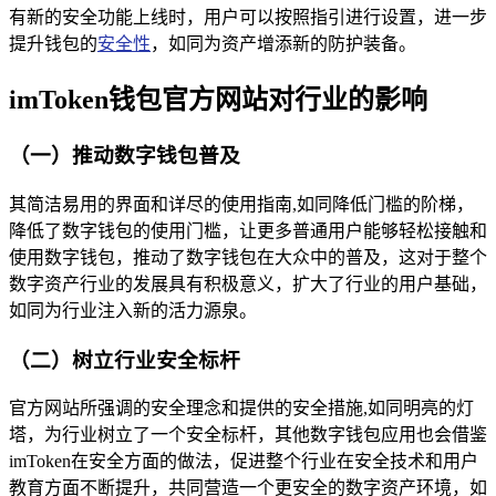
有新的安全功能上线时，用户可以按照指引进行设置，进一步
提升钱包的
安全性
，如同为资产增添新的防护装备。
imToken钱包官方网站对行业的影响
（一）推动数字钱包普及
其简洁易用的界面和详尽的使用指南,如同降低门槛的阶梯，
降低了数字钱包的使用门槛，让更多普通用户能够轻松接触和
使用数字钱包，推动了数字钱包在大众中的普及，这对于整个
数字资产行业的发展具有积极意义，扩大了行业的用户基础，
如同为行业注入新的活力源泉。
（二）树立行业安全标杆
官方网站所强调的安全理念和提供的安全措施,如同明亮的灯
塔，为行业树立了一个安全标杆，其他数字钱包应用也会借鉴
imToken在安全方面的做法，促进整个行业在安全技术和用户
教育方面不断提升，共同营造一个更安全的数字资产环境，如