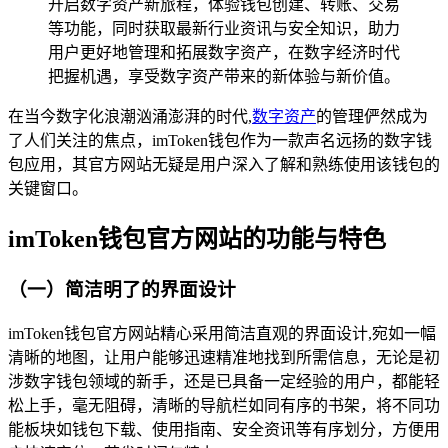
开启数字资产新旅程，体验钱包创建、转账、交易
等功能，同时获取最新行业资讯与安全知识，助力
用户更好地管理和拓展数字资产，在数字经济时代
把握机遇，享受数字资产带来的新体验与新价值。
在当今数字化浪潮汹涌澎湃的时代,
数字资产
的管理俨然成为
了人们关注的焦点，imToken钱包作为一款声名远扬的数字钱
包应用，其官方网站无疑是用户深入了解和熟练使用该钱包的
关键窗口。
imToken钱包官方网站的功能与特色
（一）简洁明了的界面设计
imToken钱包官方网站精心采用简洁直观的界面设计,宛如一幅
清晰的地图，让用户能够迅速精准地找到所需信息，无论是初
涉数字钱包领域的新手，还是已具备一定经验的用户，都能轻
松上手，毫无阻碍，清晰的导航栏如同有序的书架，将不同功
能板块如钱包下载、使用指南、安全资讯等有序划分，方便用