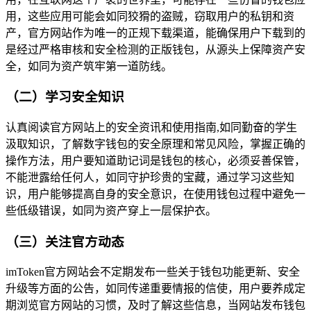
用，这些应用可能会如同狡猾的盗贼，窃取用户的私钥和资
产，官方网站作为唯一的正规下载渠道，能确保用户下载到的
是经过严格审核和安全检测的正版钱包，从源头上保障资产安
全，如同为资产筑牢第一道防线。
（二）学习安全知识
认真阅读官方网站上的安全资讯和使用指南,如同勤奋的学生
汲取知识，了解数字钱包的安全原理和常见风险，掌握正确的
操作方法，用户要知道助记词是钱包的核心，必须妥善保管，
不能泄露给任何人，如同守护珍贵的宝藏，通过学习这些知
识，用户能够提高自身的安全意识，在使用钱包过程中避免一
些低级错误，如同为资产穿上一层保护衣。
（三）关注官方动态
imToken官方网站会不定期发布一些关于钱包功能更新、安全
升级等方面的公告，如同传递重要情报的信使，用户要养成定
期浏览官方网站的习惯，及时了解这些信息，当网站发布钱包