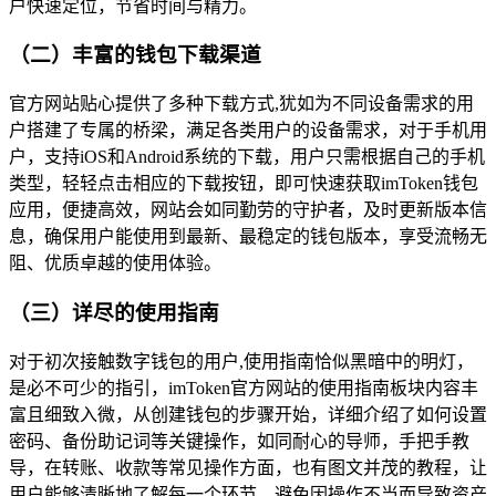
户快速定位，节省时间与精力。
（二）丰富的钱包下载渠道
官方网站贴心提供了多种下载方式,犹如为不同设备需求的用
户搭建了专属的桥梁，满足各类用户的设备需求，对于手机用
户，支持iOS和Android系统的下载，用户只需根据自己的手机
类型，轻轻点击相应的下载按钮，即可快速获取imToken钱包
应用，便捷高效，网站会如同勤劳的守护者，及时更新版本信
息，确保用户能使用到最新、最稳定的钱包版本，享受流畅无
阻、优质卓越的使用体验。
（三）详尽的使用指南
对于初次接触数字钱包的用户,使用指南恰似黑暗中的明灯，
是必不可少的指引，imToken官方网站的使用指南板块内容丰
富且细致入微，从创建钱包的步骤开始，详细介绍了如何设置
密码、备份助记词等关键操作，如同耐心的导师，手把手教
导，在转账、收款等常见操作方面，也有图文并茂的教程，让
用户能够清晰地了解每一个环节，避免因操作不当而导致资产