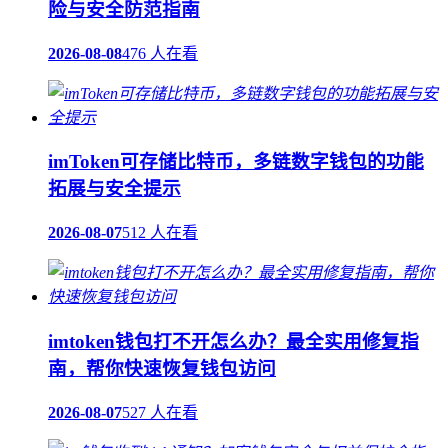
险与安全防范指南
2026-08-08
476 人在看
imToken可存储比特币，多链数字钱包的功能
拓展与安全提示
2026-08-07
512 人在看
imtoken钱包打不开怎么办？最全实用修复指
南，帮你快速恢复钱包访问
2026-08-07
527 人在看