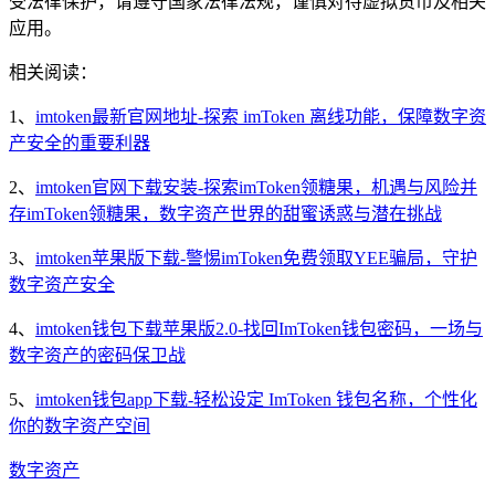
受法律保护，请遵守国家法律法规，谨慎对待虚拟货币及相关
应用。
相关阅读：
1、
imtoken最新官网地址-探索 imToken 离线功能，保障数字资
产安全的重要利器
2、
imtoken官网下载安装-探索imToken领糖果，机遇与风险并
存imToken领糖果，数字资产世界的甜蜜诱惑与潜在挑战
3、
imtoken苹果版下载-警惕imToken免费领取YEE骗局，守护
数字资产安全
4、
imtoken钱包下载苹果版2.0-找回ImToken钱包密码，一场与
数字资产的密码保卫战
5、
imtoken钱包app下载-轻松设定 ImToken 钱包名称，个性化
你的数字资产空间
数字资产