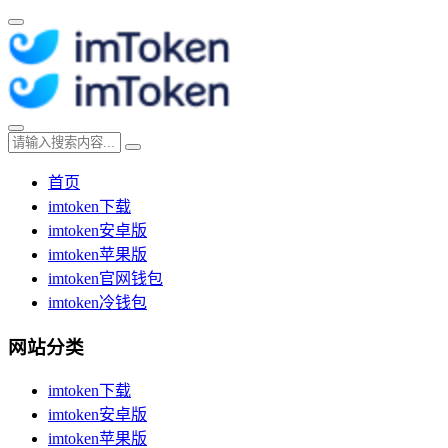
首页
imtoken下载
imtoken安卓版
imtoken苹果版
imtoken官网钱包
imtoken冷钱包
网站分类
imtoken下载
imtoken安卓版
imtoken苹果版