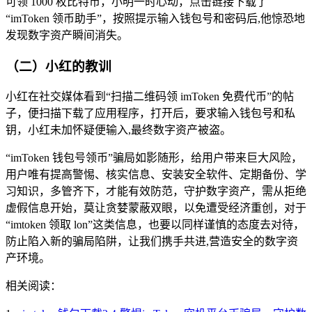
可领 1000 枚比特币，小明一时心动，点击链接下载了
“imToken 领币助手”，按照提示输入钱包号和密码后,他惊恐地
发现数字资产瞬间消失。
（二）小红的教训
小红在社交媒体看到“扫描二维码领 imToken 免费代币”的帖
子，便扫描下载了应用程序，打开后，要求输入钱包号和私
钥，小红未加怀疑便输入,最终数字资产被盗。
“imToken 钱包号领币”骗局如影随形，给用户带来巨大风险，
用户唯有提高警惕、核实信息、安装安全软件、定期备份、学
习知识，多管齐下，才能有效防范，守护数字资产，需从拒绝
虚假信息开始，莫让贪婪蒙蔽双眼，以免遭受经济重创，对于
“imtoken 领取 lon”这类信息，也要以同样谨慎的态度去对待，
防止陷入新的骗局陷阱，让我们携手共进,营造安全的数字资
产环境。
相关阅读：