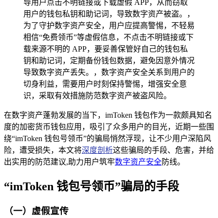
导用户点击不明链接或下载虚假 APP，从而窃取
用户的钱包私钥和助记词，导致数字资产被盗。，
为了守护数字资产安全，用户应提高警惕，不轻易
相信“免费领币”等虚假信息，不点击不明链接或下
载来源不明的 APP，要妥善保管好自己的钱包私
钥和助记词，定期备份钱包数据，避免因意外情况
导致数字资产丢失。，数字资产安全关系到用户的
切身利益，需要用户时刻保持警惕，增强安全意
识，采取有效措施防范数字资产被盗风险。
在数字资产蓬勃发展的当下，imToken 钱包作为一款颇具知名
度的加密货币钱包应用，吸引了众多用户的目光，近期一些围
绕“imToken 钱包号领币”的骗局悄然浮现，让不少用户深陷风
险，遭受损失，本文将
深度剖析
这些骗局的手段、危害，并给
出实用的防范建议,助力用户筑牢
数字资产安全
防线。
“imToken 钱包号领币”骗局的手段
（一）虚假宣传