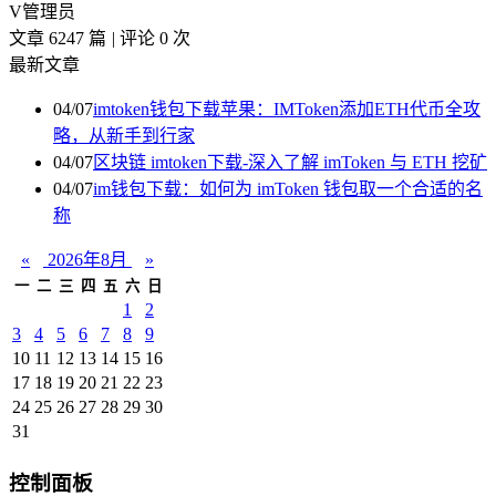
V
管理员
文章 6247 篇
|
评论 0 次
最新文章
04/07
imtoken钱包下载苹果：IMToken添加ETH代币全攻
略，从新手到行家
04/07
区块链 imtoken下载-深入了解 imToken 与 ETH 挖矿
04/07
im钱包下载：如何为 imToken 钱包取一个合适的名
称
«
2026年8月
»
一
二
三
四
五
六
日
1
2
3
4
5
6
7
8
9
10
11
12
13
14
15
16
17
18
19
20
21
22
23
24
25
26
27
28
29
30
31
控制面板