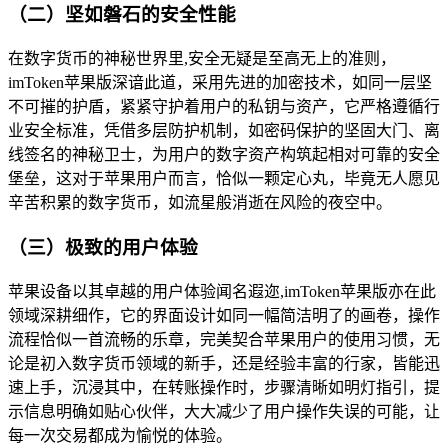
（二）坚如磐石的安全性能
在数字货币的神秘世界里,安全无疑是至高无上的准则，
imToken苹果版深谙此道，采用先进的加密技术，如同一层坚
不可摧的护盾，紧紧守护着用户的私钥与资产，它严格遵循行
业安全标准，凭借多层防护机制，如密码保护的坚固大门、离
线签名的神秘卫士，为用户的数字资产构筑起相对可靠的安全
堡垒，这对于苹果用户而言，恰似一颗定心丸，毕竟无人愿见
辛苦积累的数字货币，如流星般消逝在风险的夜空中。
（三）极致的用户体验
苹果设备以其卓越的用户体验闻名遐迩,imToken苹果版亦在此
领域深耕细作，它的界面设计如同一幅简洁明了的画卷，操作
流程恰似一首流畅的乐章，完美契合苹果用户的使用习惯，无
论是初入数字货币领域的新手，还是经验丰富的行家，皆能迅
速上手，沉浸其中，在转账操作时，步骤清晰如明灯指引，提
示信息明确如贴心伙伴，大大减少了用户操作失误的可能，让
每一次交易都成为愉悦的体验。