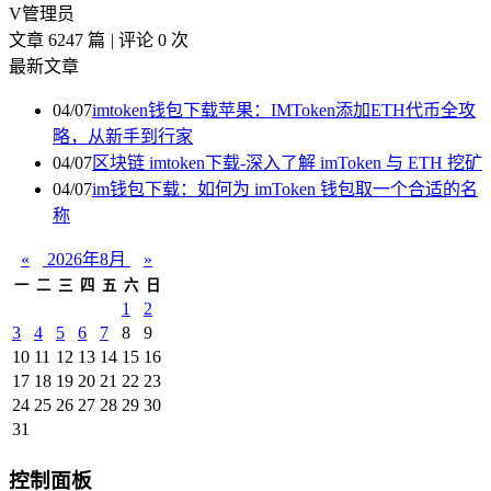
V
管理员
文章 6247 篇
|
评论 0 次
最新文章
04/07
imtoken钱包下载苹果：IMToken添加ETH代币全攻
略，从新手到行家
04/07
区块链 imtoken下载-深入了解 imToken 与 ETH 挖矿
04/07
im钱包下载：如何为 imToken 钱包取一个合适的名
称
«
2026年8月
»
一
二
三
四
五
六
日
1
2
3
4
5
6
7
8
9
10
11
12
13
14
15
16
17
18
19
20
21
22
23
24
25
26
27
28
29
30
31
控制面板