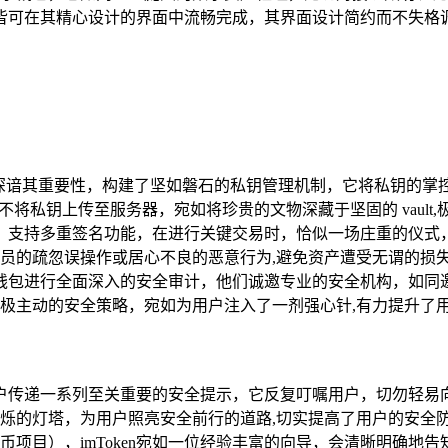
皆可在其精心设计的界面中流畅完成，其界面设计简约而不失格
ken深谙其重要性，构建了坚如磐石的私钥管理机制，它将私钥
不将私钥上传至服务器，宛如将珍贵的文物深藏于坚固的 vault
守护者，支持多重签名功能，在进行关键交易时，恰似一场庄重的仪
员的疏忽误操作或居心不良的恶意行为,避免资产遭受无谓的损
定期对钱包进行全面深入的安全审计，他们诚邀专业的安全机构，如
极主动的安全策略，宛如为用户注入了一剂强心针,有力提升了
续向用户传递一系列至关重要的安全提示，它反复叮嘱用户，切勿轻
烁的灯塔，为用户照亮安全前行的道路,切实提高了用户的安全
币项目），imToken宛如一位经验丰富的向导，会清晰明确地