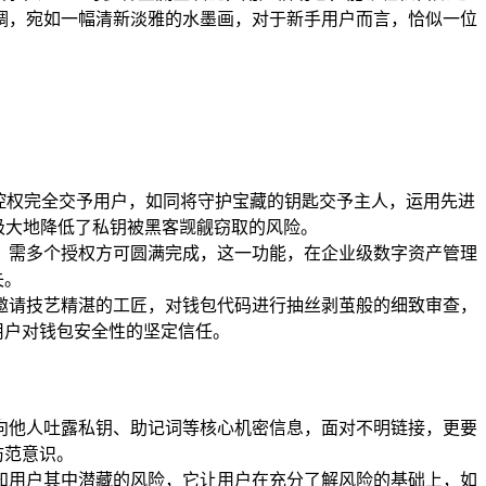
调，宛如一幅清新淡雅的水墨画，对于新手用户而言，恰似一位
的掌控权完全交予用户，如同将守护宝藏的钥匙交予主人，运用先进
,极大地降低了私钥被黑客觊觎窃取的风险。
式，需多个授权方可圆满完成，这一功能，在企业级数字资产管理
失。
同邀请技艺精湛的工匠，对钱包代码进行抽丝剥茧般的细致审查，
用户对钱包安全性的坚定信任。
易向他人吐露私钥、助记词等核心机密信息，面对不明链接，更要
防范意识。
告知用户其中潜藏的风险，它让用户在充分了解风险的基础上，如