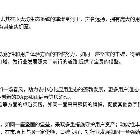
之地，尤其在以太坊生态系统的璀璨星河里，声名远扬，拥有庞大
有其忠实拥趸。
全性、功能性和用户体验方面的不懈努力，如同一座坚实的丰碑，
灯塔，为行业发展照亮了前行的道路,提供了宝贵的借鉴。
，宛如一场春风，助力去中心化应用生态的蓬勃发展，更多用户通过im
创新的DApp如雨后春笋般涌现。
用户体验等方面的卓越实践，如同一面高高飘扬的旗帜，促使其他数
全性上，如同一座坚固的堡垒，采取多重措施守护用户资产；功能
船，在市场上占据一定份额，口碑良好，对行业发展如同一台强劲