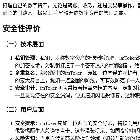
打理自己的数字资产，无论是转账、收款，还是交易等操作，
耐心的引路人，极易上手,轻松开启数字资产的管理之旅。
安全性评价
（一）技术层面
私钥管理
：私钥，堪称数字资产的“灵魂密钥”，imTo
的加密技术，为私钥打造了一个密不透风的“保险箱”，绝
多重签名
：部分版本的imToken，宛如一位严谨的
的宏大舞台上，犹如一道坚固的防线，可有效防范单一人
安全审计
：imToken团队秉持着精益求精的态度，
一旦发现潜在的安全漏洞，便迅速如闪电般修复，这种积
（二）用户层面
安全提示
：imToken宛如一位贴心的安全导师，持
像警惕陌生人般谨慎点击，这些温馨提示，如同夜空中闪
风险告知
：当用户涉足高风险操作领域（如参与新兴的代