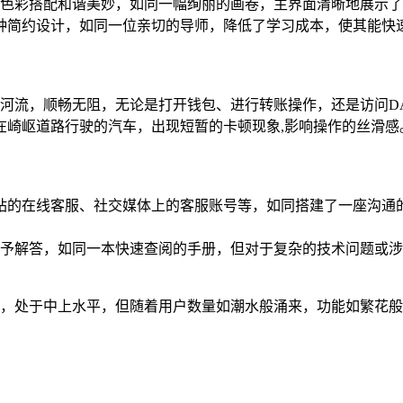
方，色彩搭配和谐美妙，如同一幅绚丽的画卷，主界面清晰地展示
种简约设计，如同一位亲切的导师，降低了学习成本，使其能快速
腾的河流，顺畅无阻，无论是打开钱包、进行转账操作，还是访问
在崎岖道路行驶的汽车，出现短暂的卡顿现象,影响操作的丝滑感
官方网站的在线客服、社交媒体上的客服账号等，如同搭建了一座沟
予解答，如同一本快速查阅的手册，但对于复杂的技术问题或涉
的星辰，处于中上水平，但随着用户数量如潮水般涌来，功能如繁花