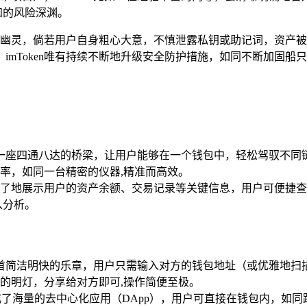
知的风险深渊。
风险的幽灵，倘若用户自身粗心大意，不慎泄露私钥或助记词，资
mToken唯有持续不断地升级安全防护措施，如同不断加固船
，宛如一座四通八达的桥梁，让用户能够在一个钱包中，轻松驾驭不
率，如同一台精密的仪器,精准而高效。
了地展示用户的资产余额、交易记录等关键信息，用户可便捷查
入分析。
宛如一首简洁明快的乐章，用户只需输入对方的钱包地址（或优雅地
的明灯，分享给对方即可,操作简便至极。
集成了海量的去中心化应用（DApp），用户可直接在钱包内，如