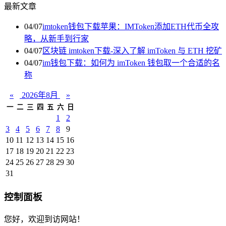
最新文章
04/07
imtoken钱包下载苹果：IMToken添加ETH代币全攻
略，从新手到行家
04/07
区块链 imtoken下载-深入了解 imToken 与 ETH 挖矿
04/07
im钱包下载：如何为 imToken 钱包取一个合适的名
称
«
2026年8月
»
一
二
三
四
五
六
日
1
2
3
4
5
6
7
8
9
10
11
12
13
14
15
16
17
18
19
20
21
22
23
24
25
26
27
28
29
30
31
控制面板
您好，欢迎到访网站！