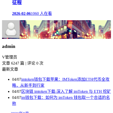
征程
2026-02-06
1060 人在看
admin
V
管理员
文章 6247 篇
|
评论 0 次
最新文章
04/07
imtoken钱包下载苹果：IMToken添加ETH代币全攻
略，从新手到行家
04/07
区块链 imtoken下载-深入了解 imToken 与 ETH 挖矿
04/07
im钱包下载：如何为 imToken 钱包取一个合适的名
称