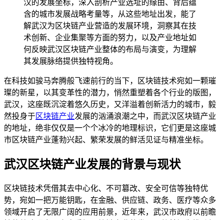
汉的发展坐标，深入剖析产业选址的缘由、背后蕴
含的城市发展战略考量等，从这些地址出发，能了
解武汉为区块链产业营造的发展环境，洞察其在技
术创新、企业集聚等方面的努力，以及产业地址如
何反映武汉区块链产业整体的布局与演变，为理解
其发展脉络提供独特视角。
在科技如骏马奔腾般飞速前行的当下，区块链技术宛如一颗璀
璨的新星，以其变革性的潜力，悄然重塑着各个行业的版图，
武汉，这座既沉淀着悠久历史，又洋溢着创新活力的城市，毅
然投身于
区块链产业
发展的汹涌浪潮之中，而武汉区块链产业
的地址，绝非仅仅是一个个冰冷的地理标识，它们更是这座城
市区块链产业蓬勃兴起、繁荣发展的鲜活见证与精准坐标。
武汉区块链产业发展的背景与现状
区块链技术凭借其去中心化、不可篡改、安全可信等独特优
势，宛如一把万能钥匙，在金融、供应链、政务、医疗等众多
领域开启了无限广阔的应用前景，近年来，武汉市政府以前瞻