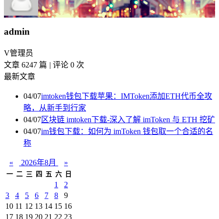
admin
V
管理员
文章 6247 篇
|
评论 0 次
最新文章
04/07
imtoken钱包下载苹果：IMToken添加ETH代币全攻
略，从新手到行家
04/07
区块链 imtoken下载-深入了解 imToken 与 ETH 挖矿
04/07
im钱包下载：如何为 imToken 钱包取一个合适的名
称
«
2026年8月
»
一
二
三
四
五
六
日
1
2
3
4
5
6
7
8
9
10
11
12
13
14
15
16
17
18
19
20
21
22
23