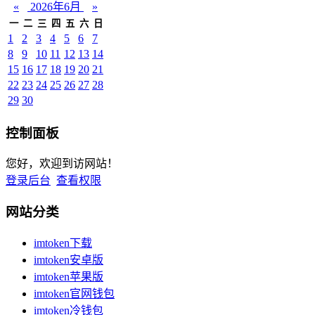
«
2026年6月
»
一
二
三
四
五
六
日
1
2
3
4
5
6
7
8
9
10
11
12
13
14
15
16
17
18
19
20
21
22
23
24
25
26
27
28
29
30
控制面板
您好，欢迎到访网站！
登录后台
查看权限
网站分类
imtoken下载
imtoken安卓版
imtoken苹果版
imtoken官网钱包
imtoken冷钱包