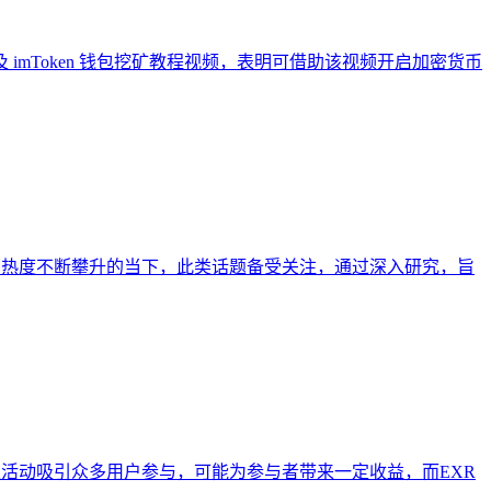
及 imToken 钱包挖矿教程视频，表明可借助该视频开启加密货币
及钱包使用热度不断攀升的当下，此类话题备受关注，通过深入研究，旨
空投糖果活动吸引众多用户参与，可能为参与者带来一定收益，而EXR