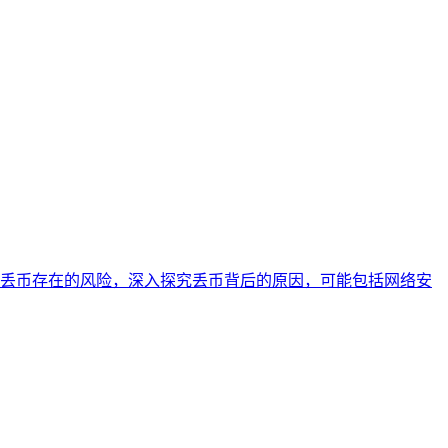
析了该钱包丢币存在的风险，深入探究丢币背后的原因，可能包括网络安