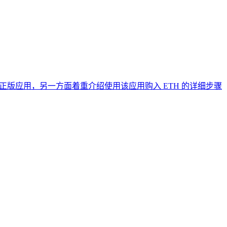
户准确下载正版应用，另一方面着重介绍使用该应用购入 ETH 的详细步骤