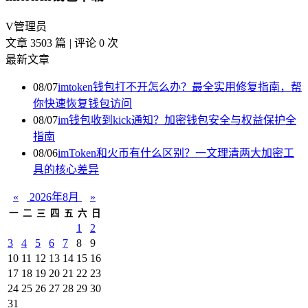
V
管理员
文章 3503 篇
|
评论 0 次
最新文章
08/07
imtoken钱包打不开怎么办？最全实用修复指南，帮
你快速恢复钱包访问
08/07
im钱包收到kick通知？加密钱包安全与权益保护全
指南
08/06
imToken和火币有什么区别？一文理清两大加密工
具的核心差异
«
2026年8月
»
一
二
三
四
五
六
日
1
2
3
4
5
6
7
8
9
10
11
12
13
14
15
16
17
18
19
20
21
22
23
24
25
26
27
28
29
30
31