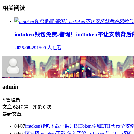
相关阅读
imtoken钱包免费-警惕！imToken不让安装
2025-08-29
1509 人在看
admin
V
管理员
文章 6247 篇
|
评论 0 次
最新文章
04/07
imtoken钱包下载苹果：IMToken添加ETH代币
04/07
区块链 imtoken下载-深入了解 imToken 与 ETH 挖矿