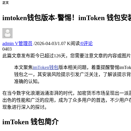
正文
imtoken钱包版本-警惕！imToken 
admin
V
管理员
/
2026-04-03
/
1.07 K阅读
/
0评论
04
03
此篇文章发布距今已超过
126
天，您需要注意文章的内容或图片
本文聚焦
imToken钱包
版本相关问题，着重提醒警惕imTo
钱包之一，其安装风险提示引发广泛关注，了解该提示背
准确的认知。
在当今数字化浪潮汹涌澎湃的时代，加密货币市场呈现出一派蓬
出色的性能和广泛的应用，成为了众多用户的首选，不少用户在安
现象进行深入的探讨。
imToken 钱包简介