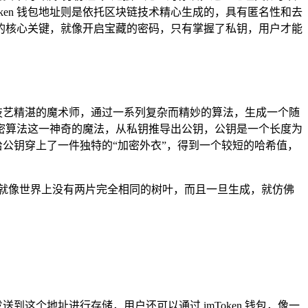
ken 钱包地址则是依托区块链技术精心生成的，具有匿名性和去
操作的核心关键，就像开启宝藏的密码，只有掌握了私钥，用户才能
像一位技艺精湛的魔术师，通过一系列复杂而精妙的算法，生成一个随
加密算法这一神奇的魔法，从私钥推导出公钥，公钥是一个长度为
给公钥穿上了一件独特的“加密外衣”，得到一个较短的哈希值，
的，就像世界上没有两片完全相同的树叶，而且一旦生成，就仿佛
到这个地址进行存储，用户还可以通过 imToken 钱包，像一