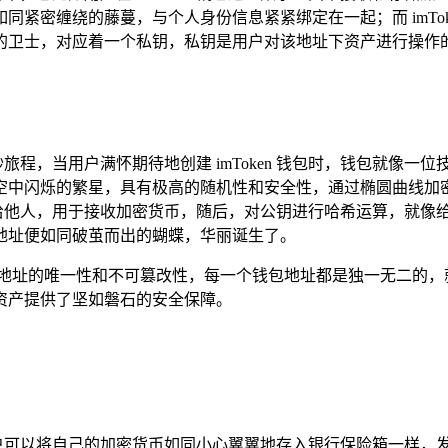
紧密缠绕的藤蔓，与个人身份信息紧紧绑定在一起；而 imTo
位忠诚的卫士，对应着一个私钥，私钥是用户对该地址下资产进行
奇妙旅程，当用户满怀期待地创建 imToken 钱包时，钱包就
如夜空中闪烁的繁星，具有极高的随机性和安全性，通过椭圆曲线
示给他人，用于接收加密货币，随后，对公钥进行哈希运算，就像
钱包地址便如同破茧而出的蝴蝶，华丽诞生了。
n 钱包地址的唯一性和不可篡改性，每一个钱包地址都是独一无二
资产提供了坚如磐石的安全保障。
用户可以将自己的加密货币如同小心翼翼地存入银行保险箱一样，发送