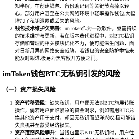
知半解，在创建钱包、备份助记词等关键节点掉以轻
心，部分用户甚至在公共网络环境中轻率操作钱包,大幅
增加了私钥泄露或丢失的风险。
钱包技术维护欠完善
：imToken作为一款软件，亟需持续
的技术维护与更新，若在版本迭代进程中，对BTC私钥
存储和管理的相关模块优化不力，便可能滋生问题，面
对日新月异的网络安全威胁，若钱包的安全防护举措未
能及时跟进,极易为黑客敞开方便之门。
imToken钱包BTC无私钥引发的风险
（一）资产损失风险
资产转移受阻
：缺失私钥，用户便无法对BTC施展转账
操作，倘若用户面临紧急的资金渴求，例如需用BTC兑
换其他资产用于支付，却因无私钥而望洋兴叹,极可能错
失良机甚至蒙受经济损失。
资产遭窃风险攀升
：当钱包显示BTC无私钥时，用户往