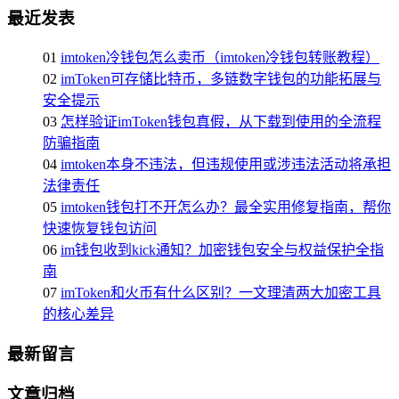
最近发表
01
imtoken冷钱包怎么卖币（imtoken冷钱包转账教程）
02
imToken可存储比特币，多链数字钱包的功能拓展与
安全提示
03
怎样验证imToken钱包真假，从下载到使用的全流程
防骗指南
04
imtoken本身不违法，但违规使用或涉违法活动将承担
法律责任
05
imtoken钱包打不开怎么办？最全实用修复指南，帮你
快速恢复钱包访问
06
im钱包收到kick通知？加密钱包安全与权益保护全指
南
07
imToken和火币有什么区别？一文理清两大加密工具
的核心差异
最新留言
文章归档