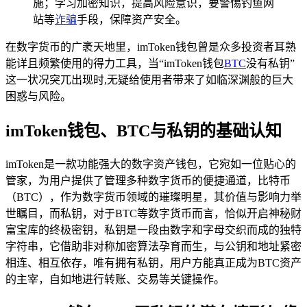
施；学习加密知识，提高风险意识，要警惕钓鱼网
站等
诈骗
手段，保障资产安全。
在数字货币的广袤天地里，imToken钱包曾是众多投资者耳熟
能详且频繁使用的得力工具，当“imToken钱包
BTC
没有私钥”
这一状况突兀出现时,无疑给使用者带来了如临深渊般的巨大
困惑与风险。
imToken钱包、BTC与私钥的基础认知
imToken是一款功能强大的数字资产钱包，它宛如一位贴心的
管家，为用户提供了管理多种数字货币的便捷通道，比特币
（BTC），作为数字货币领域的璀璨明星，其价值与影响力举
世瞩目，而私钥，对于BTC等数字货币而言，恰似开启神秘财
富宝库的终极密钥，私钥是一段由数字和字母交织而成的独特
字符串，它借助非对称加密算法孕育而生，与公钥和地址紧密
相连、相互依存，唯有拥有私钥，用户方能真正成为BTC资产
的主宰，自如地进行转账、交易等关键操作。