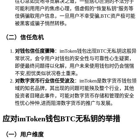
往心急如焚地寻觅解决之道，一些居心叵测的不法分子
可能利用用户的焦虑心理，借虚假的“恢复私钥”服务等
伎俩骗取用户信息，一旦用户不幸受骗,BTC资产极可能
被黑客或骗子悄然转移。
（二）信任危机
对钱包信任度骤降
：imToken钱包出现BTC无私钥这般异
常状况，会令用户对钱包的安全性与可靠性心生疑窦，
即便最终问题得以化解，用户未来使用钱包时仍会惴惴
不安,担忧类似状况卷土重来。
对数字货币行业信任受波及
：imToken是数字货币钱包领
域的知名品牌，其出现的问题可能殃及整个行业，其他
投资者目睹此事件，可能对数字货币存储和管理的安全
性忧心忡忡,进而阻滞数字货币的推广与发展。
应对imToken钱包BTC无私钥的举措
（一）用户维度