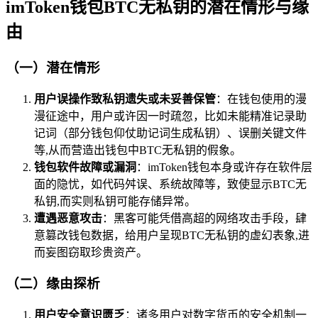
imToken钱包BTC无私钥的潜在情形与缘
由
（一）潜在情形
用户误操作致私钥遗失或未妥善保管
：在钱包使用的漫
漫征途中，用户或许因一时疏忽，比如未能精准记录助
记词（部分钱包仰仗助记词生成私钥）、误删关键文件
等,从而营造出钱包中BTC无私钥的假象。
钱包软件故障或漏洞
：imToken钱包本身或许存在软件层
面的隐忧，如代码舛误、系统故障等，致使显示BTC无
私钥,而实则私钥可能存储异常。
遭遇恶意攻击
：黑客可能凭借高超的网络攻击手段，肆
意篡改钱包数据，给用户呈现BTC无私钥的虚幻表象,进
而妄图窃取珍贵资产。
（二）缘由探析
用户安全意识匮乏
：诸多用户对数字货币的安全机制一