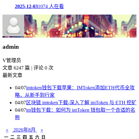
2025-12-03
1074 人在看
admin
V
管理员
文章 6247 篇
|
评论 0 次
最新文章
04/07
imtoken钱包下载苹果：IMToken添加ETH代币全攻
略，从新手到行家
04/07
区块链 imtoken下载-深入了解 imToken 与 ETH 挖矿
04/07
im钱包下载：如何为 imToken 钱包取一个合适的名
称
«
2026年8月
»
一
二
三
四
五
六
日