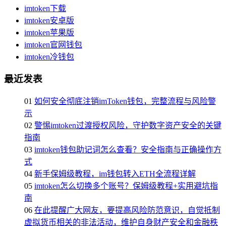
imtoken下载
imtoken安卓版
imtoken苹果版
imtoken官网钱包
imtoken冷钱包
最近发表
01
如何安全彻底注销imToken钱包，完整流程与风险警
示
02
警惕imtoken过渡授权风险，守护数字资产安全的关键
指南
03
imtoken钱包助记词怎么查看？安全指南与正确操作方
式
04
新手保姆级教程，im钱包转入ETH全流程详解
05
imtoken怎么切换多个账号？保姆级教程+实用避坑指
南
06
在此提醒广大网友，要提高风险防范意识，自觉抵制
虚拟货币相关的非法活动，维护自身财产安全和金融秩