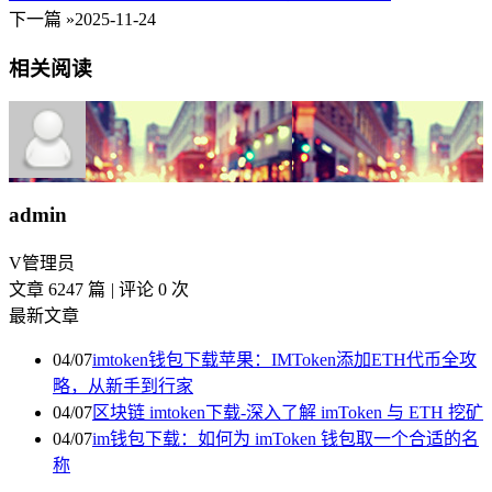
下一篇 »
2025-11-24
相关阅读
admin
V
管理员
文章 6247 篇
|
评论 0 次
最新文章
04/07
imtoken钱包下载苹果：IMToken添加ETH代币全攻
略，从新手到行家
04/07
区块链 imtoken下载-深入了解 imToken 与 ETH 挖矿
04/07
im钱包下载：如何为 imToken 钱包取一个合适的名
称