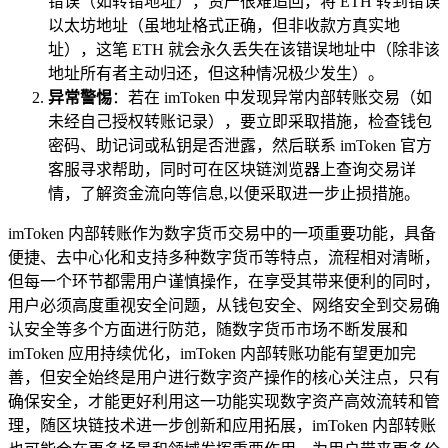
错误（如转错地址），资产很难追回，将 ETH 转到错误
以太坊地址（虽地址格式正确，但非收款方真实地
址），这笔 ETH 就会永久丢失在该错误地址中（除非该
地址所有者主动归还，但这种情况极少发生）。
异常警惕
：若在 imToken 中发现异常内部转账交易（如
未经自己授权转账记录），要立即采取措施，检查钱包
密码、助记词或私钥是否泄露，然后联系 imToken 官方
客服寻求帮助，同时可在区块链浏览器上查询交易详
情，了解资金流向等信息,以便采取进一步止损措施。
imToken 内部转账作为数字货币交易中的一项重要功能，具备
便捷、去中心化和支持多种数字货币等特点，流程相对清晰，
但每一个环节都需用户谨慎操作，在享受其带来便利的同时，
用户必须高度重视安全问题，从钱包安全、网络安全到交易确
认安全等多个方面进行防范，随数字货币市场不断发展和
imToken 应用持续优化，imToken 内部转账功能有望更加完
善，但安全始终是用户进行数字资产操作的核心关注点，只有
确保安全，才能更好利用这一功能实现数字资产高效流转和管
理，随区块链技术进一步创新和应用拓展，imToken 内部转账