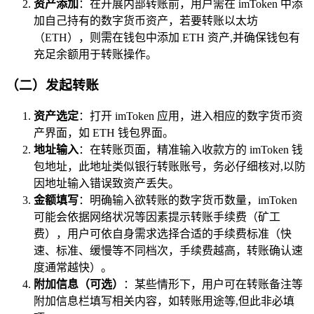
资产添加
：在开展内部转账前，用户需在 imToken 中添
加自己持有的数字货币资产，若要转账以太坊
（ETH），则需在钱包中添加 ETH 资产,并确保钱包有
充足余额用于转账操作。
（二）发起转账
资产选定
：打开 imToken 应用，进入相应的数字货币资
产界面，如 ETH 钱包界面。
地址输入
：在转账页面，精准输入收款方的 imToken 钱
包地址，此地址类似银行转账账号，务必仔细核对,以防
因地址输入错误致资产丢失。
金额填写
：明确输入欲转账的数字货币数量，imToken
可能会依据网络状况等因素提示转账手续费（矿工
费），用户可依自身需求选择合适的手续费标准（快
速、标准、缓慢等不同档次，手续费越高，转账确认速
度通常越快）。
附加信息（可选）
：某些情形下，用户可在转账备注等
附加信息栏填写相关内容，如转账用途等,但此非必填