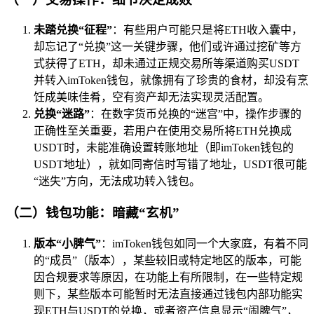
未踏兑换“征程”
：有些用户可能只是将ETH收入囊中，
却忘记了“兑换”这一关键步骤，他们或许通过挖矿等方
式获得了ETH，却未通过正规交易所等渠道购买USDT
并转入imToken钱包，就像拥有了珍贵的食材，却没有烹
饪成美味佳肴，空有资产却无法实现灵活配置。
兑换“迷路”
：在数字货币兑换的“迷宫”中，操作步骤的
正确性至关重要，若用户在使用交易所将ETH兑换成
USDT时，未能准确设置转账地址（即imToken钱包的
USDT地址），就如同寄信时写错了地址，USDT很可能
“迷失”方向，无法成功转入钱包。
（二）钱包功能：暗藏“玄机”
版本“小脾气”
：imToken钱包如同一个大家庭，有着不同
的“成员”（版本），某些较旧或特定地区的版本，可能
因合规要求等原因，在功能上有所限制，在一些特定规
则下，某些版本可能暂时无法直接通过钱包内部功能实
现ETH与USDT的兑换，或者资产信息显示“闹脾气”，