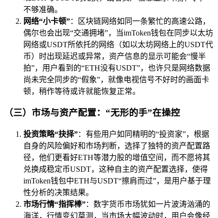
不够准确。
网络“小卡顿”
：区块链网络如同一条繁忙的高速公路，
偶尔也会出现“交通拥堵”，当imToken钱包在同步以太坊
网络或USDT所依托的网络（如以太坊网络上的USDT代
币）时出现延迟或异常，资产信息的显示可能会“慢半
拍”，用户看到的“ETH没有USDT”，也许只是网络数据
尚未完全同步的“假象”，就像电视信号不好时的画面卡
顿，稍作等待或许就能恢复正常。
（三）市场与资产配置：“无形的手”在操控
投资策略“抉择”
：有些用户如同精明的“投资家”，根据
自身的风险偏好和市场判断，选择了独特的资产配置路
径，他们更看好ETH等潜力股的增值空间，而不愿将其
兑换成稳定币USDT，这种自主的资产配置选择，使得
imToken钱包中ETH与USDT“擦肩而过”，是用户基于理
性分析的决策结果。
市场行情“指挥棒”
：数字货币市场犹如一片波涛汹涌的
海洋，行情变幻莫测，当市场大幅波动时，用户会像经