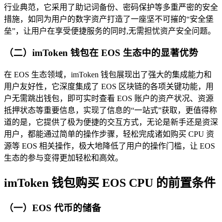
行业典范，它采用了助记词备份、密码保护等多重严密的安全
措施，如同为用户的数字资产打造了一座坚不可摧的“安全堡
垒”，让用户在享受便捷服务的同时,无需担忧资产安全问题。
（二）imToken 钱包在 EOS 生态中的显著优势
在 EOS 生态领域，imToken 钱包展现出了强大的集成能力和
用户友好性，它深度集成了 EOS 区块链的各项关键功能，用
户无需跳出钱包，即可实时查看 EOS 账户的资产状况、资源
抵押状态等重要信息，实现了信息的“一站式”获取，更值得称
道的是，它提供了极为便捷的交互方式，无论是新手还是资深
用户，都能通过简单的操作步骤，轻松完成诸如购买 CPU 资
源等 EOS 相关操作，极大地降低了用户的操作门槛，让 EOS
生态的参与变得更加轻松和高效。
imToken 钱包购买 EOS CPU 的前置条件
（一）EOS 代币的储备