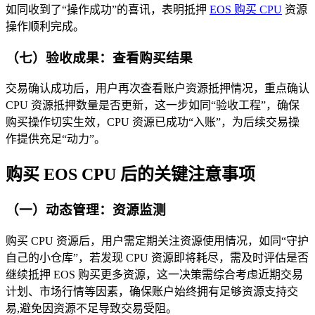
如同收到了“操作成功”的喜讯，表明抵押
EOS 购买 CPU
资源
操作顺利完成。
（七）验收成果：查看购买结果
交易确认成功后，用户再次查看账户资源抵押情况，重点确认
CPU 资源抵押数量是否更新，这一步如同“验收工程”，确保
购买操作切实生效，CPU 资源已成功“入账”，为后续交易操
作提供充足“动力”。
购买 EOS CPU 后的关键注意事项
（一）动态管理：资源监测
购买 CPU 资源后，用户需定期关注资源使用情况，如同“守护
自己的小仓库”，若发现 CPU 资源即将耗尽，需及时评估是否
继续抵押 EOS 购买更多资源，这一决策需综合考虑近期交易
计划、市场行情等因素，确保账户始终拥有足够资源支持交
易,避免因资源不足导致交易受阻。