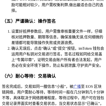
励可能相对较少，用户需权衡利弊,做出最适合自己的选
择。
（五）严谨确认：操作签名
设置好抵押参数后，用户需像审核重要文件一样，仔细
核对抵押数量、期限等信息，确保准确无误,任何细微的
差错都可能导致操作失败或资源浪费。
确认无误后，点击“确认”或“提交”按钮，imToken 钱包会
运用用户私钥对交易进行签名，签名过程如同给交易盖
上“专属印章”，证明交易由账户所有者合法发起，用户
务必在安全环境下操作，防止私钥泄露,守护资产安全。
（六）耐心等待：交易确认
签名完成后，交易如同一艘信息“小船”，被
广播
至 EOS 区块
链网络，用户需耐心等待，等待时间一般在几分钟到几十分钟
不等，具体取决于网络拥堵程度，等待过程中，用户可在钱包
交易记录界面实时查看交易状态，当交易状态显示“已确认”，