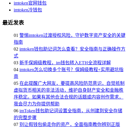
imtoken官网钱包
imtoken冷钱包
最近发表
01
警惕imtoken过渡授权风险，守护数字资产安全的关键
指南
02
imtoken钱包助记词怎么查看？安全指南与正确操作方
式
03
新手保姆级教程，im钱包转入ETH全流程详解
04
imtoken怎么切换多个账号？保姆级教程+实用避坑指
南
05
在此提醒广大网友，要提高风险防范意识，自觉抵制
虚拟货币相关的非法活动，维护自身财产安全和金融秩
序稳定。如果有其他合法合规的话题或内容创作需求，
我会尽力为你提供帮助
06
imToken钱包助记词设置全指南，从创建到安全存储
的完整步骤
07
别让假钱包偷走你的资产，全面指南教你辨别正版