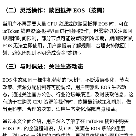
（二）灵活操作：赎回抵押 EOS（按需）
当用户不再需要大量 CPU 资源或欲赎回抵押 EOS 时，可在
imToken 钱包资源抵押界面进行赎回操作，但需密切关注赎回
规则和时间限制，部分节点可能设置赎回冷却期，期间赎回的
EOS 无法立即使用，用户需提前了解规则，合理安排赎回计
划，避免因规则不明造成资金“冻结”。
（三）与时俱进：关注生态动态
EOS 生态如同一棵生机勃勃的“大树”，不断发展变化，节点
政策、资源分配机制等可能调整，用户需紧跟 EOS 生态动
态，通过关注官方公告、行业论坛等渠道，及时获取信息，这
有助于在购买 CPU 资源等操作时，依据最新政策和机制，做
出更科学、合理的决策，适应生态变化,保障自身权益。
通过本文全面介绍，用户深入了解了在 imToken 钱包中购买
EOS CPU 的全流程知识，从 CPU 资源在 EOS 系统的重要
性，到 imToken 钱包的功能优势，再到具体操作步骤和注意事