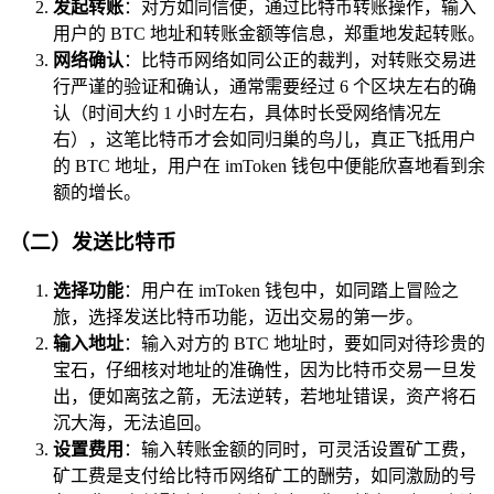
发起转账
：对方如同信使，通过比特币转账操作，输入
用户的 BTC 地址和转账金额等信息，郑重地发起转账。
网络确认
：比特币网络如同公正的裁判，对转账交易进
行严谨的验证和确认，通常需要经过 6 个区块左右的确
认（时间大约 1 小时左右，具体时长受网络情况左
右），这笔比特币才会如同归巢的鸟儿，真正飞抵用户
的 BTC 地址，用户在 imToken 钱包中便能欣喜地看到余
额的增长。
（二）发送比特币
选择功能
：用户在 imToken 钱包中，如同踏上冒险之
旅，选择发送比特币功能，迈出交易的第一步。
输入地址
：输入对方的 BTC 地址时，要如同对待珍贵的
宝石，仔细核对地址的准确性，因为比特币交易一旦发
出，便如离弦之箭，无法逆转，若地址错误，资产将石
沉大海，无法追回。
设置费用
：输入转账金额的同时，可灵活设置矿工费，
矿工费是支付给比特币网络矿工的酬劳，如同激励的号