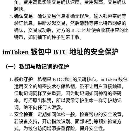
角，费用高低影响交易确认速度，费用越高，交易确认
越快。
确认交易
：确认交易信息准确无误后，输入钱包密码等
验证信息，果断发起交易，然后静静等待比特币网络的
确认，交易成功后，对方的 BTC 地址便会收获相应的比
特币，如同播下的种子迎来丰收。
imToken 钱包中 BTC 地址的安全保护
（一）私钥与助记词的保护
核心守护
：私钥是 BTC 地址的灵魂核心，imToken 钱包
运用安全的加密技术存储私钥，虽不让用户直接触碰，
但助记词同样至关重要，因为助记词如同神奇的密码
本，可还原出私钥，所以要像守护生命一样守护助记
词，绝不向任何人泄露。
安全检查
：定期如同体检一般，检查钱包的安全设置，
若设备支持，开启指纹识别、面部识别等额外验证方
式，为钱包访问增添多重保险，提升安全性。