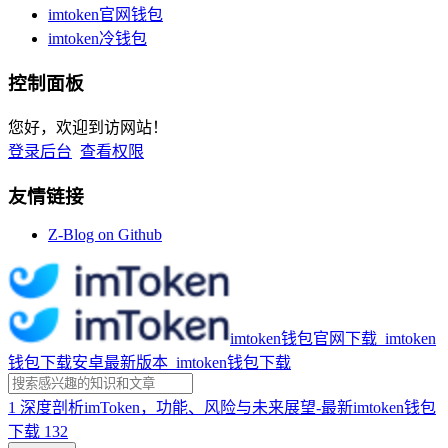
imtoken官网钱包
imtoken冷钱包
控制面板
您好，欢迎到访网站！
登录后台
查看权限
友情链接
Z-Blog on Github
imtoken钱包官网下载_imtoken
钱包下载安卓最新版本_imtoken钱包下载
1
深度剖析imToken，功能、风险与未来展望-最新imtoken钱包
下载
132