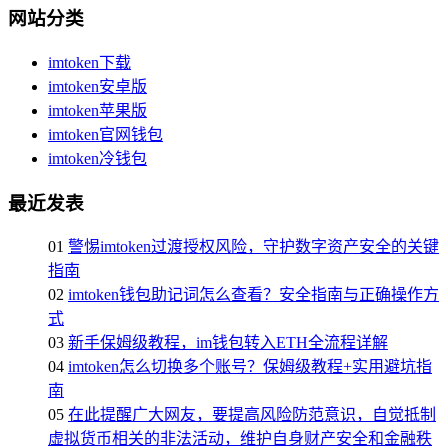
网站分类
imtoken下载
imtoken安卓版
imtoken苹果版
imtoken官网钱包
imtoken冷钱包
最近发表
01
警惕imtoken过渡授权风险，守护数字资产安全的关键
指南
02
imtoken钱包助记词怎么查看？安全指南与正确操作方
式
03
新手保姆级教程，im钱包转入ETH全流程详解
04
imtoken怎么切换多个账号？保姆级教程+实用避坑指
南
05
在此提醒广大网友，要提高风险防范意识，自觉抵制
虚拟货币相关的非法活动，维护自身财产安全和金融秩