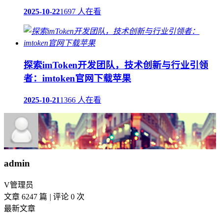
2025-10-22
1697 人在看
探索imToken开发团队，技术创新与行业引领
者：imtoken官网下载苹果
2025-10-21
1366 人在看
admin
V
管理员
文章 6247 篇
|
评论 0 次
最新文章