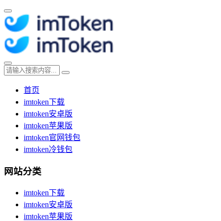
首页
imtoken下载
imtoken安卓版
imtoken苹果版
imtoken官网钱包
imtoken冷钱包
网站分类
imtoken下载
imtoken安卓版
imtoken苹果版