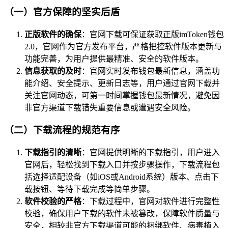
（一）官方保障的坚实后盾
正版软件的确保
：官网下载可保证获取正版imToken钱包
2.0，官网作为官方发布平台，严格把控软件版本更新与
功能完善，为用户提供最精准、安全的软件版本。
信息获取的及时
：官网实时发布钱包最新信息，涵盖功
能介绍、安全提示、更新日志等，用户通过官网下载并
关注官网动态，可第一时间掌握钱包最新情况，避免因
非官方渠道下载错失重要信息或遭遇安全风险。
（二）下载流程的规范有序
下载指引的清晰
：官网提供明晰的下载指引，用户进入
官网后，轻松找到下载入口并按步骤操作，下载流程包
括选择适配设备（如iOS或Android系统）版本、点击下
载按钮、等待下载完成等简单步骤。
软件校验的严格
：下载过程中，官网对软件进行完整性
校验，确保用户下载的软件未被篡改，保障软件质量与
安全，相较非官方下载渠道可能的捆绑软件、病毒植入