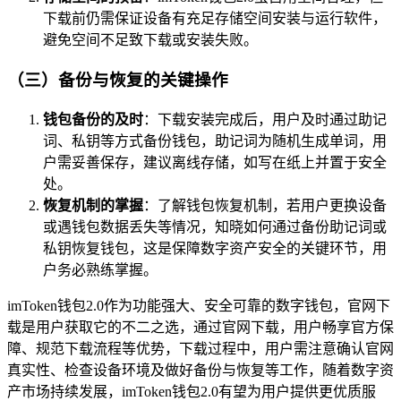
下载前仍需保证设备有充足存储空间安装与运行软件，
避免空间不足致下载或安装失败。
（三）备份与恢复的关键操作
钱包备份的及时
：下载安装完成后，用户及时通过助记
词、私钥等方式备份钱包，助记词为随机生成单词，用
户需妥善保存，建议离线存储，如写在纸上并置于安全
处。
恢复机制的掌握
：了解钱包恢复机制，若用户更换设备
或遇钱包数据丢失等情况，知晓如何通过备份助记词或
私钥恢复钱包，这是保障数字资产安全的关键环节，用
户务必熟练掌握。
imToken钱包2.0作为功能强大、安全可靠的数字钱包，官网下
载是用户获取它的不二之选，通过官网下载，用户畅享官方保
障、规范下载流程等优势，下载过程中，用户需注意确认官网
真实性、检查设备环境及做好备份与恢复等工作，随着数字资
产市场持续发展，imToken钱包2.0有望为用户提供更优质服