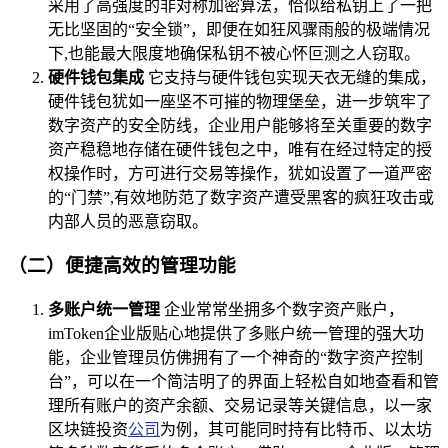
采用了高强度的非对称加密算法，恰似给私钥上了一把
无比坚固的“安全锁”，即便在如狂风骤雨般的极端情况
下,也能最大限度地确保私钥不被心怀叵测之人窃取。
硬件钱包集成
它支持与硬件钱包实现天衣无缝的集成，
硬件钱包犹如一座坚不可摧的物理堡垒，进一步筑牢了
数字资产的安全防线，企业用户能够将至关重要的数字
资产稳稳地存储在硬件钱包之中，唯有在经过特定的授
权操作时，方可进行交易等操作，犹如设置了一道严密
的“门禁”,有效地防范了数字资产遭受黑客的疯狂攻击或
内部人员的恶意窃取。
（二）便捷高效的管理功能
多账户统一管理
企业常常坐拥多个数字资产账户，
imToken企业版贴心地提供了多账户统一管理的强大功
能，企业管理员仿佛拥有了一个神奇的“数字资产控制
台”，可以在一个简洁明了的界面上轻松自如地查看和管
理所有账户的资产余额、交易记录等关键信息，以一家
区块链投资
公司
为例，其可能同时持有比特币、以太坊