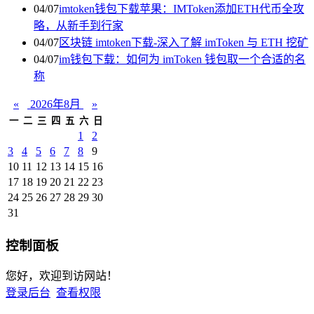
04/07
imtoken钱包下载苹果：IMToken添加ETH代币全攻
略，从新手到行家
04/07
区块链 imtoken下载-深入了解 imToken 与 ETH 挖矿
04/07
im钱包下载：如何为 imToken 钱包取一个合适的名
称
«
2026年8月
»
一
二
三
四
五
六
日
1
2
3
4
5
6
7
8
9
10
11
12
13
14
15
16
17
18
19
20
21
22
23
24
25
26
27
28
29
30
31
控制面板
您好，欢迎到访网站！
登录后台
查看权限