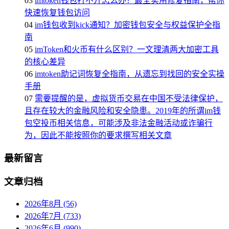
03
imtoken钱包打不开怎么办？最全实用修复指南，帮你
快速恢复钱包访问
04
im钱包收到kick通知？加密钱包安全与权益保护全指
南
05
imToken和火币有什么区别？一文理清两大加密工具
的核心差异
06
imtoken助记词恢复全指南，从遗忘到找回的安全实操
手册
07
需要提醒的是，虚拟货币交易在中国不受法律保护，
且存在较大的金融风险和安全隐患。2019年的所谓im钱
包空投币相关信息，可能涉及非法金融活动或诈骗行
为，因此不能按照你的要求撰写相关文章
最新留言
文章归档
2026年8月 (56)
2026年7月 (733)
2026年6月 (990)