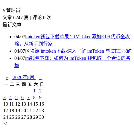
V
管理员
文章 6247 篇
|
评论 0 次
最新文章
04/07
imtoken钱包下载苹果：IMToken添加ETH代币全攻
略，从新手到行家
04/07
区块链 imtoken下载-深入了解 imToken 与 ETH 挖矿
04/07
im钱包下载：如何为 imToken 钱包取一个合适的名
称
«
2026年8月
»
一
二
三
四
五
六
日
1
2
3
4
5
6
7
8
9
10
11
12
13
14
15
16
17
18
19
20
21
22
23
24
25
26
27
28
29
30
31