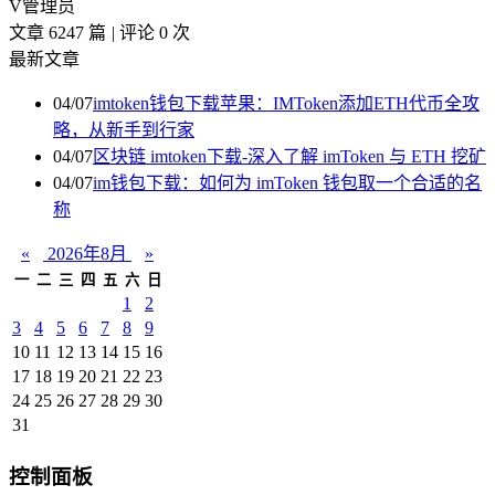
V
管理员
文章 6247 篇
|
评论 0 次
最新文章
04/07
imtoken钱包下载苹果：IMToken添加ETH代币全攻
略，从新手到行家
04/07
区块链 imtoken下载-深入了解 imToken 与 ETH 挖矿
04/07
im钱包下载：如何为 imToken 钱包取一个合适的名
称
«
2026年8月
»
一
二
三
四
五
六
日
1
2
3
4
5
6
7
8
9
10
11
12
13
14
15
16
17
18
19
20
21
22
23
24
25
26
27
28
29
30
31
控制面板