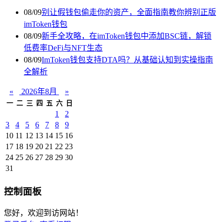
08/09
别让假钱包偷走你的资产，全面指南教你辨别正版
imToken钱包
08/09
新手全攻略，在imToken钱包中添加BSC链，解锁
低费率DeFi与NFT生态
08/09
ImToken钱包支持DTA吗？从基础认知到实操指南
全解析
«
2026年8月
»
一
二
三
四
五
六
日
1
2
3
4
5
6
7
8
9
10
11
12
13
14
15
16
17
18
19
20
21
22
23
24
25
26
27
28
29
30
31
控制面板
您好，欢迎到访网站！