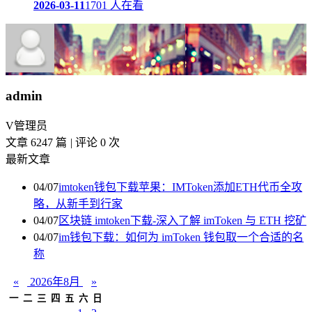
2026-03-11
1701 人在看
admin
V
管理员
文章 6247 篇
|
评论 0 次
最新文章
04/07
imtoken钱包下载苹果：IMToken添加ETH代币全攻
略，从新手到行家
04/07
区块链 imtoken下载-深入了解 imToken 与 ETH 挖矿
04/07
im钱包下载：如何为 imToken 钱包取一个合适的名
称
«
2026年8月
»
一
二
三
四
五
六
日