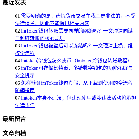
最近发表
01
需要明确的是，虚拟货币交易在我国是非法的，不受
法律保护，因此不能提供相关内容
02
imToken钱包转账需要同样的网络吗？一文理清同链
与跨链转账的核心规则
03
imToken钱包被盗后可以冻结吗？一文理清止损、维
权全流程
04
imtoken冷钱包怎么卖币（imtoken冷钱包转账教程）
05
imToken可存储比特币，多链数字钱包的功能拓展与
安全提示
06
怎样验证imToken钱包真假，从下载到使用的全流程
防骗指南
07
imtoken本身不违法，但违规使用或涉违法活动将承担
法律责任
最新留言
文章归档