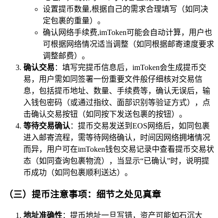
设置提币数量,根据自己的需求合理填写（如同决
定包裹的重量）。
确认网络手续费,imToken可能会自动计算，用户也
可根据网络情况适当调整（如同根据邮寄速度要求
调整邮费）。
确认交易
：填写完提币信息后，imToken会生成提币交
易，用户需如同签署一份重要文件般仔细核对交易信
息，包括提币地址、数量、手续费等，确认无误后，输
入钱包密码（或通过指纹、面部识别等验证方式），点
击确认交易按钮（如同按下发送包裹的按钮）。
等待交易确认
：提币交易发送到EOS网络后，如同包裹
进入邮寄流程，需等待网络确认，时间因网络拥堵情况
而异，用户可在imToken钱包交易记录中查看提币交易状
态（如同查询包裹物流），当显示“已确认”时，说明提
币成功（如同包裹顺利送达）。
（三）提币注意事项：细节之处见真章
地址准确性
：提币地址一旦写错，资产可能如石沉大