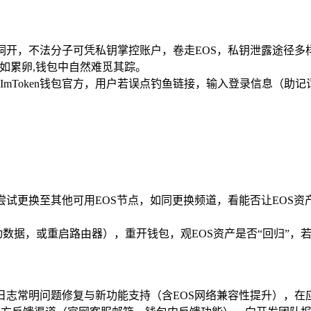
门洞开，不法分子可凭私钥掌控账户，卷走EOS，私钥泄露途径多
如累卵,钱包中自然难觅其踪。
mToken钱包官方，用户若误点钓鱼链接，输入登录信息（助记
可尝试更换至其他可用EOS节点，如同更换频道，看能否让EOS
移动数据，或重启路由器），重开钱包，观EOS资产是否“回归”
新日志常明问题修复与新功能支持（含EOS网络兼容性提升），在应用