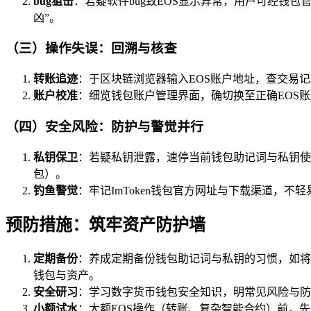
bug狙击
：若疑软件bug致EOS显示异常，用户可经钱
凶”。
（三）操作失误：回溯与核查
转账追迹
：于区块链浏览器输入EOS账户地址，查交易
账户校准
：细览钱包账户管理界面，确切换至正确EOS账
（四）安全风险：防护与警觉并行
私钥保卫
：若疑私钥泄露，速停当前钱包助记词与私钥使
包）。
钓鱼警觉
：牢记ImToken钱包官方网址与下载渠道，
预防措施：筑牢资产防护墙
定期备份
：养成定期备份钱包助记词与私钥的习惯，如将
钱包与资产。
安全研习
：学习数字货币钱包安全知识，明常见风险与防
小额试水
：大额EOS操作（转账、复杂智能合约）前，先