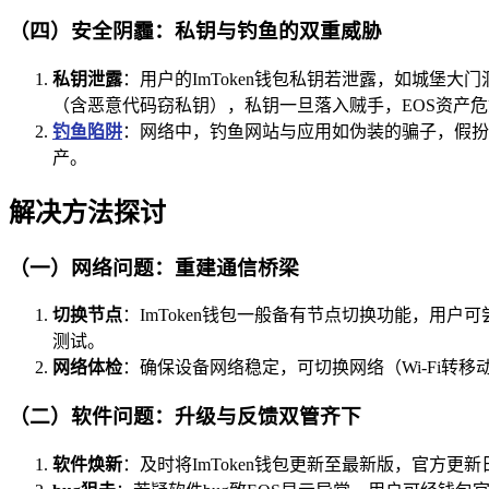
（四）安全阴霾：私钥与钓鱼的双重威胁
私钥泄露
：用户的ImToken钱包私钥若泄露，如城堡大
（含恶意代码窃私钥），私钥一旦落入贼手，EOS资产危
钓鱼陷阱
：网络中，钓鱼网站与应用如伪装的骗子，假扮I
产。
解决方法探讨
（一）网络问题：重建通信桥梁
切换节点
：ImToken钱包一般备有节点切换功能，用户
测试。
网络体检
：确保设备网络稳定，可切换网络（Wi-Fi转
（二）软件问题：升级与反馈双管齐下
软件焕新
：及时将ImToken钱包更新至最新版，官方更