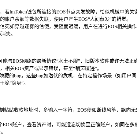
，若ImToken钱包所连接的EOS节点突发故障，恰似机械中的
账户余额等数据失联，使用户产生EOS“人间蒸发”的错觉。
信宛如穿越迷雾的信使，受阻而迟缓，用户在进行EOS相关操
秘消失。
，可能与EOS网络的最新协议“水土不服”，旧版本软件或许无法
相关EOS资产或显示错误，甚至“销声匿迹”。
隐藏的bug，这些bug如潜伏的危机，在特定操作场景（如用户
干脆“隐身”。
，复制粘贴收款地址时，多输入一字符，EOS便如断线风筝，飘向
有多个EOS账户，查看资产时，可能遗忘切换至正确账户，如同在多
失。