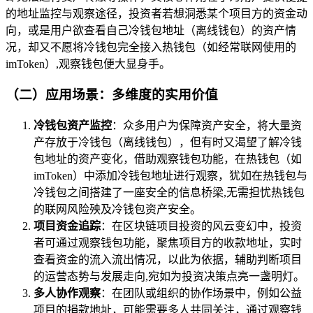
的地址监控与观察途径，投资者若想洞悉某个项目方的资金动
向，或是用户欲查看自己冷钱包地址（离线钱包）的资产情
况，却又不愿将冷钱包完全接入热钱包（如经常联网使用的
imToken）,观察钱包便大显身手。
（二）应用场景：多维度的实用价值
冷钱包资产监控
：众多用户为保障资产安全，将大量资
产存放于冷钱包（离线钱包），但有时又渴望了解冷钱
包地址的资产变化，借助观察钱包功能，在热钱包（如
imToken）中添加冷钱包地址进行观察，犹如在热钱包与
冷钱包之间搭建了一座安全的信息桥梁,无需担忧热钱包
的联网风险殃及冷钱包资产安全。
项目资金追踪
：在区块链项目投资的风云变幻中，投资
者可通过观察钱包功能，聚焦项目方的收款地址，实时
查看资金的流入流出情况，以此为依据，辅助判断项目
的运营态势与发展走向,宛如为投资决策点亮一盏明灯。
多人协作观察
：在团队或组织的协作场景中，例如公益
项目的捐款地址，可能需要多人共同关注，通过观察钱