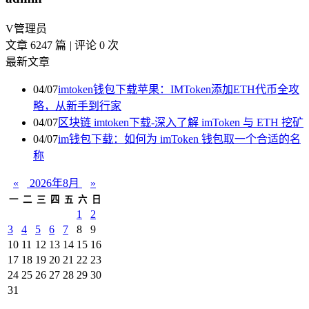
V
管理员
文章 6247 篇
|
评论 0 次
最新文章
04/07
imtoken钱包下载苹果：IMToken添加ETH代币全攻
略，从新手到行家
04/07
区块链 imtoken下载-深入了解 imToken 与 ETH 挖矿
04/07
im钱包下载：如何为 imToken 钱包取一个合适的名
称
«
2026年8月
»
一
二
三
四
五
六
日
1
2
3
4
5
6
7
8
9
10
11
12
13
14
15
16
17
18
19
20
21
22
23
24
25
26
27
28
29
30
31