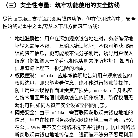
（三）安全性考量：筑牢功能使用的安全防线
尽管 imToken 支持添加观察钱包功能，但在使用过程中，安全
性始终是重中之重,需从以下几方面筑牢防线：
地址准确性
：用户在添加观察钱包地址时，务必确保地
址输入毫厘不爽，一旦输入错误地址，不仅可能获取错
误的资产信息，更可能被不法分子利用，诱导用户误入
歧途（例如输入一个看似相似实则为诈骗地址）,如同在
信息道路上埋下一颗危险的地雷。
权限控制
：imToken 应旗帜鲜明地告知用户观察钱包的
权限边界，即只能查看信息，绝不能进行转账等操作，
防止用户因误操作而遭受资产损失，imToken 自身也应
在技术层面严格限制观察钱包的操作权限，确保权限无
漏洞可钻,如同为资产安全设置坚固的门禁。
网络安全
：由于 imToken 需要联网获取观察钱包地址的
信息，用户在操作时务必确保网络环境固若金汤，避免
在公共 WiFi 等不安全网络环境下进行操作，防止网络监
听窃取观察钱包地址等信息，进而被不法分子恶意利用