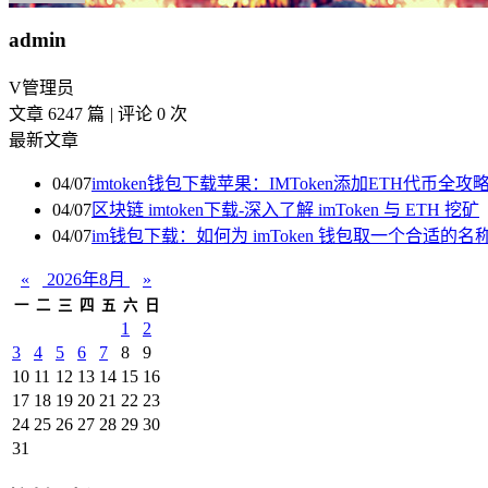
admin
V
管理员
文章 6247 篇
|
评论 0 次
最新文章
04/07
imtoken钱包下载苹果：IMToken添加ETH代币
04/07
区块链 imtoken下载-深入了解 imToken 与 ETH 挖矿
04/07
im钱包下载：如何为 imToken 钱包取一个合适的名
«
2026年8月
»
一
二
三
四
五
六
日
1
2
3
4
5
6
7
8
9
10
11
12
13
14
15
16
17
18
19
20
21
22
23
24
25
26
27
28
29
30
31