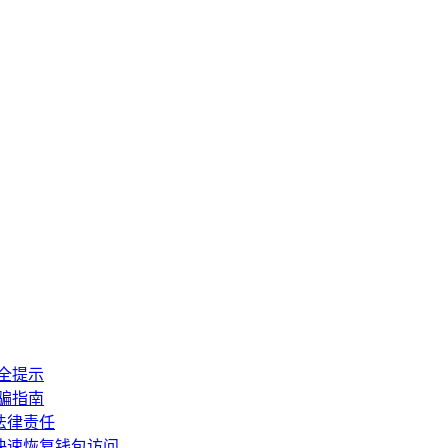
安全提示
防骗指南
法律责任
你快速恢复钱包访问