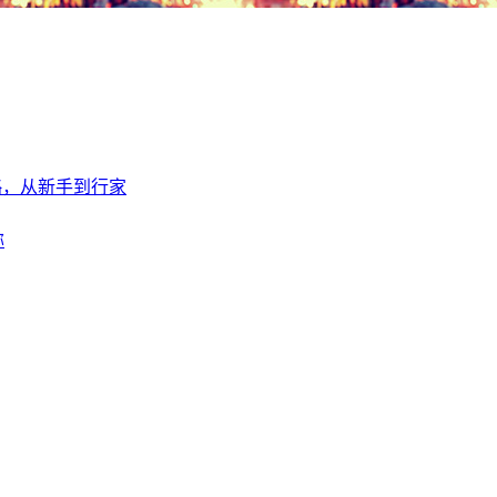
全攻略，从新手到行家
称