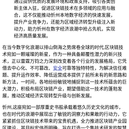
通过提供优质的发展环境和政策支持，吸引各类创
新主体入驻，促进区块链技术在多领域的应用与融
合，这不仅能推动忻州本地数字经济的快速发展，
提升产业竞争力，还能为区域经济转型升级注入新
动力，助力忻州在数字经济浪潮中抢占先机，实现
经济高质量发展。
在当今数字化浪潮以排山倒海之势席卷全球的时代,区块链技
术宛如一颗璀璨的新星，作为一种具备颠覆性潜力的新兴技
术，正以雷霆万钧之力深刻改变着各个行业的发展格局，它凭
借去中心化、不可篡改、
安全
可靠等独特特性，为解决信任难
题、提升运作效率、降低运营成本提供了前所未有的新思路和
新方法，一时间，各地纷纷敏锐地捕捉到这一技术所蕴含的巨
大潜力，积极布局区块链产业，期望借助这一技术的蓬勃发
展，推动区域经济实现转型升级与创新发展。
忻州,这座宛如一部厚重史书般承载着悠久历史文化的城市，
也在时代的浪潮中展现出了敏锐的洞察力和果敢的行动力，它
紧紧抓住区块链技术带来的宝贵机遇，全力推进区块链产业园
区建设，其目标宏伟而明确，旨在打造一个集技术研发的智慧