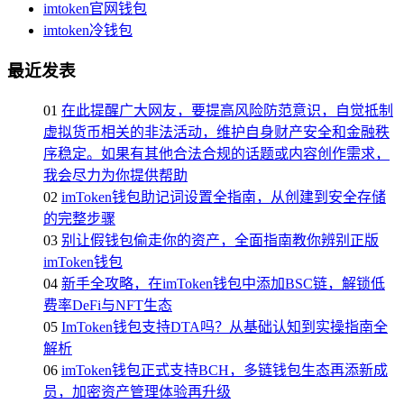
imtoken官网钱包
imtoken冷钱包
最近发表
01
在此提醒广大网友，要提高风险防范意识，自觉抵制
虚拟货币相关的非法活动，维护自身财产安全和金融秩
序稳定。如果有其他合法合规的话题或内容创作需求，
我会尽力为你提供帮助
02
imToken钱包助记词设置全指南，从创建到安全存储
的完整步骤
03
别让假钱包偷走你的资产，全面指南教你辨别正版
imToken钱包
04
新手全攻略，在imToken钱包中添加BSC链，解锁低
费率DeFi与NFT生态
05
ImToken钱包支持DTA吗？从基础认知到实操指南全
解析
06
imToken钱包正式支持BCH，多链钱包生态再添新成
员，加密资产管理体验再升级