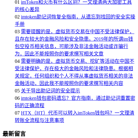
01
imToken和火币有什么区别？一文理清两大加密工具
的核心差异
02
imtoken助记词恢复全指南，从遗忘到找回的安全实操
手册
03
需要提醒的是，虚拟货币交易在中国不受法律保护，
且存在较大的金融风险和安全隐患。2019年的所谓im钱
包空投币相关信息，可能涉及非法金融活动或诈骗行
为，因此不能按照你的要求撰写相关文章
04
需要明确的是，虚拟货币交易、挖矿等活动在中国不
受法律保护，存在极大的金融风险和法律隐患。根据相
关规定，任何组织和个人不得从事虚拟货币相关的非法
金融活动，因此我不能按照你的要求撰写相关内容
05
关于导出助记词的安全提示
06
imtoken钱包密码遗忘？官方指南，通过助记词重置密
码的正确流程
07
HTX（HT）代币可以转入imToken钱包吗？一文理清
转账全流程与注意事项
最新留言