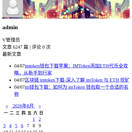
admin
V
管理员
文章 6247 篇
|
评论 0 次
最新文章
04/07
imtoken钱包下载苹果：IMToken添加ETH代币全攻
略，从新手到行家
04/07
区块链 imtoken下载-深入了解 imToken 与 ETH 挖矿
04/07
im钱包下载：如何为 imToken 钱包取一个合适的名
称
«
2026年8月
»
一
二
三
四
五
六
日
1
2
3
4
5
6
7
8
9