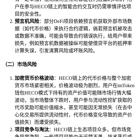
户在参与HECO链上的智能合约交互时仍需审慎评估项
目的安全性。
预言机风险
：部分DeFi项目依赖预言机获取外部市场数
据（如代币价格）来执行合约逻辑，倘若预言机被攻击
或数据不准确，可能会导致合约错误执行，给用户带来
损失，例如预言机数据被操纵可能使借贷平台的抵押率
计算失误，引发清算风险或坏账风险。
（二）市场风险
加密货币价格波动
：HECO链上的代币价格与整个加密
货币市场紧密相关，价格波动极为剧烈，用户在imToken
钱包HECO模式下持有的资产价值可能随市场行情大幅
波动，当市场整体下跌时，用户参与流动性挖矿获取的
代币奖励可能价值缩水，甚至可能因无常损失（在去中
心化交易所提供流动性时，代币价格变化导致的资产价
值损失）而遭受损失。
项目竞争与淘汰
：HECO链上生态项目众多，但市场竞
争异常激烈，一些项目可能由于运营不善、技术落后或