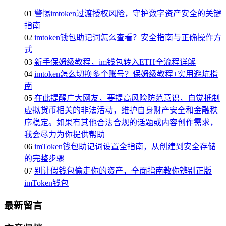
01
警惕imtoken过渡授权风险，守护数字资产安全的关键
指南
02
imtoken钱包助记词怎么查看？安全指南与正确操作方
式
03
新手保姆级教程，im钱包转入ETH全流程详解
04
imtoken怎么切换多个账号？保姆级教程+实用避坑指
南
05
在此提醒广大网友，要提高风险防范意识，自觉抵制
虚拟货币相关的非法活动，维护自身财产安全和金融秩
序稳定。如果有其他合法合规的话题或内容创作需求，
我会尽力为你提供帮助
06
imToken钱包助记词设置全指南，从创建到安全存储
的完整步骤
07
别让假钱包偷走你的资产，全面指南教你辨别正版
imToken钱包
最新留言