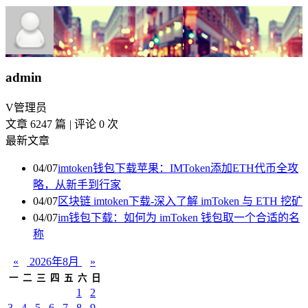
admin
V
管理员
文章 6247 篇
|
评论 0 次
最新文章
04/07
imtoken钱包下载苹果：IMToken添加ETH代币全攻
略，从新手到行家
04/07
区块链 imtoken下载-深入了解 imToken 与 ETH 挖矿
04/07
im钱包下载：如何为 imToken 钱包取一个合适的名
称
«
2026年8月
»
一
二
三
四
五
六
日
1
2
3
4
5
6
7
8
9