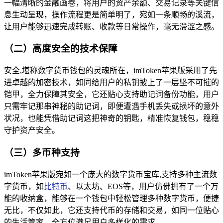
一幅清晰的金融画卷，将用户的资产余额、交易记录等关键信
息生动呈现，操作流程更是简单明了，宛如一条顺畅的溪流，
让用户能够迅速完成转账、收款等日常操作，毫无滞涩之感。
（二）高度安全的技术保障
安全,堪称数字货币钱包的灵魂所在，imToken苹果版采用了先
进卓越的加密技术，如同给用户的私钥披上了一层坚不可摧的
铠甲，全力保障其安全，它还贴心支持助记词备份功能，用户
只需牢记那串神秘的助记词，即便遭遇手机丢失或损坏的意外
状况，也能凭借助记词这把神奇的钥匙，精准恢复钱包，稳稳
守护资产安全。
（三）多币种支持
imToken苹果版宛如一个庞大的数字货币宝库,支持多种主流数
字货币，如
比特币
、以太坊、EOS等，用户仿佛拥有了一个万
能的收纳盒，能够在一个钱包中轻松管理多种数字货币，便捷
无比，不仅如此，它还支持代币的存储和交易，如同一位贴心
的生活管家，全方位满足用户多样化的需求。