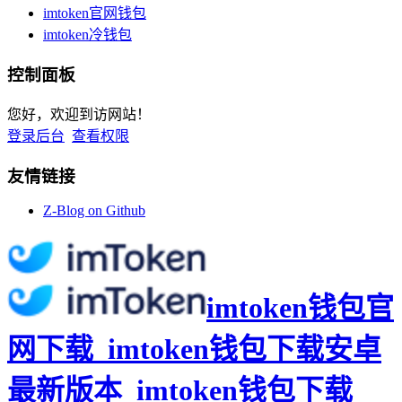
imtoken官网钱包
imtoken冷钱包
控制面板
您好，欢迎到访网站！
登录后台
查看权限
友情链接
Z-Blog on Github
imtoken钱包官
网下载_imtoken钱包下载安卓
最新版本_imtoken钱包下载