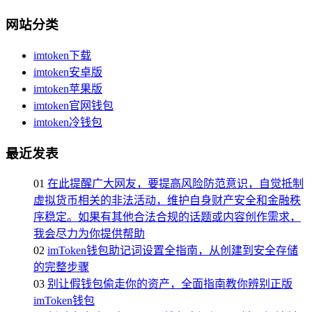
网站分类
imtoken下载
imtoken安卓版
imtoken苹果版
imtoken官网钱包
imtoken冷钱包
最近发表
01
在此提醒广大网友，要提高风险防范意识，自觉抵制
虚拟货币相关的非法活动，维护自身财产安全和金融秩
序稳定。如果有其他合法合规的话题或内容创作需求，
我会尽力为你提供帮助
02
imToken钱包助记词设置全指南，从创建到安全存储
的完整步骤
03
别让假钱包偷走你的资产，全面指南教你辨别正版
imToken钱包