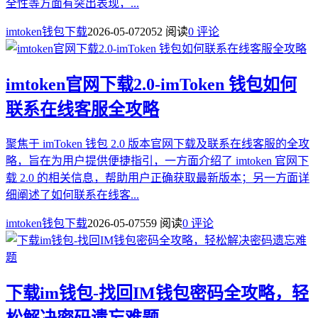
全性等方面有突出表现，...
imtoken钱包下载
2026-05-07
2052 阅读
0 评论
imtoken官网下载2.0-imToken 钱包如何
联系在线客服全攻略
聚焦于 imToken 钱包 2.0 版本官网下载及联系在线客服的全攻
略，旨在为用户提供便捷指引，一方面介绍了 imtoken 官网下
载 2.0 的相关信息，帮助用户正确获取最新版本；另一方面详
细阐述了如何联系在线客...
imtoken钱包下载
2026-05-07
559 阅读
0 评论
下载im钱包-找回IM钱包密码全攻略，轻
松解决密码遗忘难题