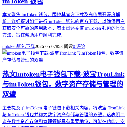
imToken 钱包
本文聚焦 imToken 钱包，围绕其官方下载及充值展开深度解
析，详细探讨如何进行 imToken 钱包的官方下载，以确保用户
获取安全可靠的应用版本，着重阐述充值 imToken 钱包的具体
方法，旨在帮助用户顺利完成...
imtoken钱包下载
2026-05-07
858 阅读
0 评论
热文
imtoken电子钱包下载-波宝TronLink
与imToken钱包，数字资产存储与管理的
双璧
主要提及了 imToken 电子钱包下载相关内容，将波宝 TronLink
与 imToken 钱包并称为数字资产存储与管理的双璧，这表明二
者在数字资产存储和管理领域具有重要地位，可能在功能、安