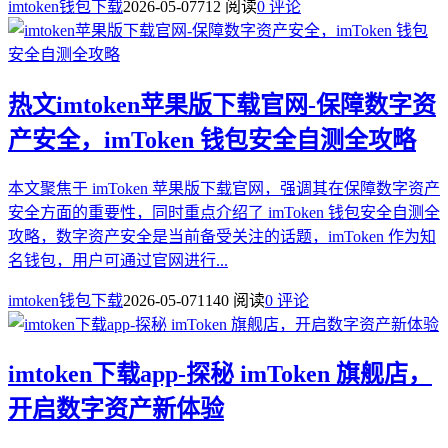
imtoken钱包下载
2026-05-07
712 阅读
0 评论
热文
imtoken苹果版下载官网-保障数字资
产安全，imToken 钱包安全自测全攻略
本文聚焦于 imToken 苹果版下载官网，强调其在保障数字资产
安全方面的重要性，同时重点介绍了 imToken 钱包安全自测全
攻略，数字资产安全是当前备受关注的话题，imToken 作为知
名钱包，用户可通过官网进行...
imtoken钱包下载
2026-05-07
1140 阅读
0 评论
imtoken下载app-探秘 imToken 旗舰店，
开启数字资产新体验