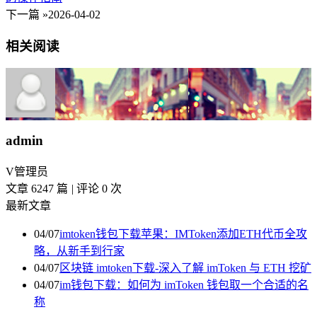
下一篇 »
2026-04-02
相关阅读
admin
V
管理员
文章 6247 篇
|
评论 0 次
最新文章
04/07
imtoken钱包下载苹果：IMToken添加ETH代币全攻
略，从新手到行家
04/07
区块链 imtoken下载-深入了解 imToken 与 ETH 挖矿
04/07
im钱包下载：如何为 imToken 钱包取一个合适的名
称