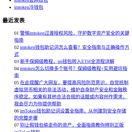
imtoken官网钱包
imtoken冷钱包
最近发表
01
警惕imtoken过渡授权风险，守护数字资产安全的关键
指南
02
imtoken钱包助记词怎么查看？安全指南与正确操作方
式
03
新手保姆级教程，im钱包转入ETH全流程详解
04
imtoken怎么切换多个账号？保姆级教程+实用避坑指
南
05
在此提醒广大网友，要提高风险防范意识，自觉抵制
虚拟货币相关的非法活动，维护自身财产安全和金融秩
序稳定。如果有其他合法合规的话题或内容创作需求，
我会尽力为你提供帮助
06
imToken钱包助记词设置全指南，从创建到安全存储
的完整步骤
07
别让假钱包偷走你的资产，全面指南教你辨别正版