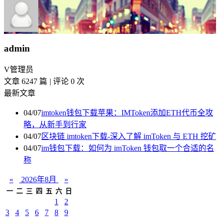
admin
V
管理员
文章 6247 篇
|
评论 0 次
最新文章
04/07
imtoken钱包下载苹果：IMToken添加ETH代币全攻
略，从新手到行家
04/07
区块链 imtoken下载-深入了解 imToken 与 ETH 挖矿
04/07
im钱包下载：如何为 imToken 钱包取一个合适的名
称
«
2026年8月
»
一
二
三
四
五
六
日
1
2
3
4
5
6
7
8
9