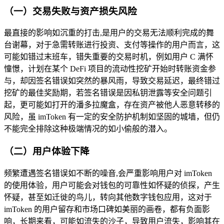
（一）交易失败与资产损失风险
最直接的影响如沉重的打击,是用户的交易无法顺利完成的舞
台谢幕，对于急需转账进行投资、支付等操作的用户而言，这
可能如错过末班车，错失重要的交易时机，例如用户 C 满怀
憧憬，计划在某个 DeFi 项目的流动性挖矿开始时转账资金参
与，却因签名错误如突然的暴风雨，导致交易延迟，最终错过
挖矿的最佳奖励期，若签名错误是因私钥泄露等安全问题引
起，更可能如打开的潘多拉魔盒，存在资产被他人恶意转移的
风险，虽 imToken 有一定的安全防护机制如坚固的城墙，但仍
不能完全排除这种极端情况的如小偷般的潜入。
（二）用户体验下降
频繁遭遇签名错误如不断的噪音,会严重影响用户对 imToken
的使用体验，用户可能会对钱包的可靠性如怀疑的侦探，产生
怀疑，甚至如迁徙的鸟儿，转向其他数字钱包应用，这对于
imToken 的用户留存和市场口碑如美丽的画卷，都有负面影
响，长期来看，可能如流失的沙子，导致用户流失，影响其在