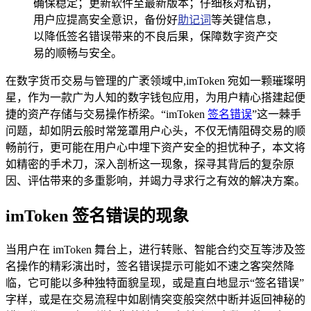
确保稳定；更新软件至最新版本；仔细核对私钥，
用户应提高安全意识，备份好
助记词
等关键信息，
以降低签名错误带来的不良后果，保障数字资产交
易的顺畅与安全。
在数字货币交易与管理的广袤领域中,imToken 宛如一颗璀璨明
星，作为一款广为人知的数字钱包应用，为用户精心搭建起便
捷的资产存储与交易操作桥梁。“imToken
签名错误
”这一棘手
问题，却如阴云般时常笼罩用户心头，不仅无情阻碍交易的顺
畅前行，更可能在用户心中埋下资产安全的担忧种子，本文将
如精密的手术刀，深入剖析这一现象，探寻其背后的复杂原
因、评估带来的多重影响，并竭力寻求行之有效的解决方案。
imToken 签名错误的现象
当用户在 imToken 舞台上，进行转账、智能合约交互等涉及签
名操作的精彩演出时，签名错误提示可能如不速之客突然降
临，它可能以多种独特面貌呈现，或是直白地显示“签名错误”
字样，或是在交易流程中如剧情突变般突然中断并返回神秘的