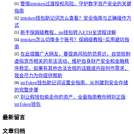
01
警惕imtoken过渡授权风险，守护数字资产安全的关键
指南
02
imtoken钱包助记词怎么查看？安全指南与正确操作方
式
03
新手保姆级教程，im钱包转入ETH全流程详解
04
imtoken怎么切换多个账号？保姆级教程+实用避坑指
南
05
在此提醒广大网友，要提高风险防范意识，自觉抵制
虚拟货币相关的非法活动，维护自身财产安全和金融秩
序稳定。如果有其他合法合规的话题或内容创作需求，
我会尽力为你提供帮助
06
imToken钱包助记词设置全指南，从创建到安全存储
的完整步骤
07
别让假钱包偷走你的资产，全面指南教你辨别正版
imToken钱包
最新留言
文章归档