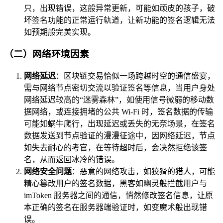
只，出现错误，这般异常更新，可能如顽皮的孩子，破
坏签名功能的正常运行轨道，让新功能的签名逻辑无法
如预期般完美实现。
（二）网络环境因素
网络延迟
：区块链交易恰似一场跨越时空的通信盛宴，
需与网络节点密切交流以验证签名等信息，当用户身处
网络延迟较高的“迷雾森林”，如使用信号微弱的移动数
据网络，或连接拥堵的公共 Wi-Fi 时，签名数据的传输
可能如蜗牛爬行，出现延迟或丢失的无奈场景，在签名
数据发送到节点验证的漫漫征途中，因网络延迟，节点
如失去耐心的考官，在等待超时后，会决然拒绝该签
名，从而返回冰冷的错误。
网络安全问题
：恶意的网络攻击，如狡猾的猎人，可能
精心篡改用户的签名数据，黑客如幽灵般拦截用户与
imToken 服务器之间的通信，悄然修改签名信息，让原
本正确的签名在服务器端验证时，如变魔术般出现错
误。