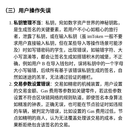
（三）用户操作失误
私钥管理不当
：私钥，宛如数字资产世界的神秘钥匙，
是生成签名的关键要素，若用户不小心如粗心的旅行
者，泄露了私钥，或在输入私钥（虽 imToken 一般不要
求用户直接输入私钥，但在某些导入等操作场景可能涉
及）时如写错密码的学生，出现错误，如输错字符、大
小写混淆等，都会让签名生成如搭错积木的城堡，不正
确，例如用户 B 在导入钱包时，误将私钥中的一个字母
大小写输错，后续所有基于该错误私钥生成的签名，自
然如迷途的羔羊，无法通过验证的栅栏。
交易参数设置错误
：交易如精密的机械装置，用户设置
的交易金额、Gas 费用等参数如关键零件，若这些参数
设置不符合区块链网络的规则轨道，即使签名本身算法
如精准的钟表，正确无误，也可能在节点验证时如违规
的车辆，被判定为错误，比如设置的 Gas 费用过低，节
点如精明的商人，认为无法覆盖处理该交易的成本，会
果断拒绝包含该签名的交易。