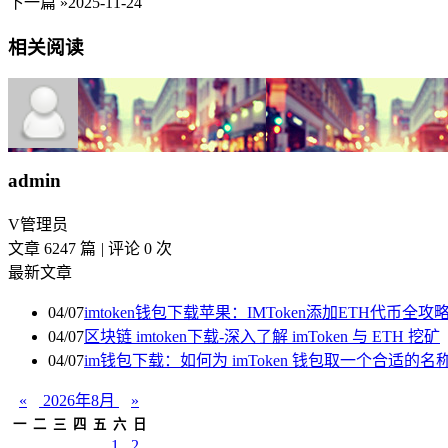
下一篇 »
2025-11-24
相关阅读
admin
V
管理员
文章 6247 篇
|
评论 0 次
最新文章
04/07
imtoken钱包下载苹果：IMToken添加ETH代币
04/07
区块链 imtoken下载-深入了解 imToken 与 ETH 挖矿
04/07
im钱包下载：如何为 imToken 钱包取一个合适的名
«
2026年8月
»
一
二
三
四
五
六
日
1
2