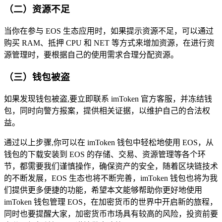
（二）资源不足
当你在参与 EOS 生态应用时，如果提示资源不足，可以通过
购买 RAM、抵押 CPU 和 NET 等方式来增加资源，在进行资
源管理时，要根据自己的使用需求合理分配资源。
（三）钱包被盗
如果发现钱包被盗,要立即联系 imToken 官方客服，并冻结钱
包，同时向警方报案，提供相关证据，以维护自己的合法权
益。
通过以上步骤,你可以在 imToken 钱包中轻松地使用 EOS，从
钱包的下载安装到 EOS 的存储、交易、资源管理等各个环
节，都需要我们谨慎操作，确保资产的安全，随着区块链技术
的不断发展，EOS 生态也将不断完善，imToken 钱包也将为我
们提供更多便捷的功能，希望本文能够帮助你更好地使用
imToken 钱包管理 EOS，在加密货币的世界中开启新的旅程，
同时也要提醒大家，加密货币市场具有较高的风险，投资前要