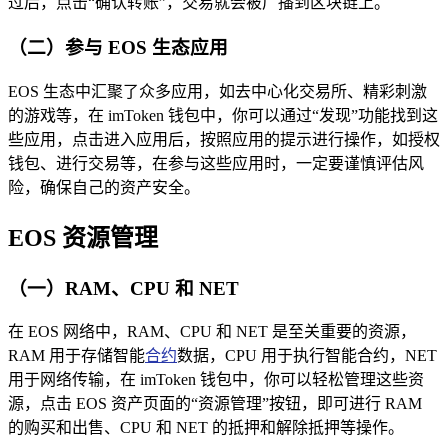
过后，点击“确认转账”，交易就会被广播到区块链上。
（二）参与 EOS 生态应用
EOS 生态中汇聚了众多应用，如去中心化交易所、精彩刺激
的游戏等，在 imToken 钱包中，你可以通过“发现”功能找到这
些应用，点击进入应用后，按照应用的提示进行操作，如授权
钱包、进行交易等，在参与这些应用时，一定要谨慎评估风
险，确保自己的资产安全。
EOS 资源管理
（一）RAM、CPU 和 NET
在 EOS 网络中，RAM、CPU 和 NET 是至关重要的资源，
RAM 用于存储智能
合约
数据，CPU 用于执行智能合约，NET
用于网络传输，在 imToken 钱包中，你可以轻松管理这些资
源，点击 EOS 资产页面的“资源管理”按钮，即可进行 RAM
的购买和出售、CPU 和 NET 的抵押和解除抵押等操作。