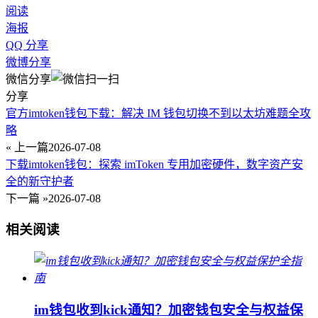
阅读
海报
QQ 分享
微博分享
微信分享
分享
官方imtoken钱包下载：解决 IM 钱包切换不到以太坊难题全攻
略
« 上一篇
2026-07-08
下载imtoken钱包：探索 imToken 专用加密硬件，数字资产安
全的新守护者
下一篇 »
2026-07-08
相关阅读
im钱包收到kick通知？加密钱包安全与权益保