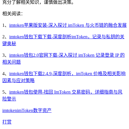
充分了解相关知识，谨慎做出决策。
相关阅读：
1、
imtoken苹果版安装-深入探讨 imToken 与火币链的融合发展
2、
imtoken钱包下载下载-深度剖析imToken，记录与私钥的关
键奥秘
3、
imtoken钱包2.0官网下载-深入探讨 imToken 记录登录 IP 的
相关问题
4、
imtoken钱包下载2.4.9-深度剖析，imToken 价格及相关影响
因素与应对策略
5、
imtoken钱包使用-找回 ImToken 交易密码，详细指南与风
险警示
imtoken
imToken
数字资产
打赏