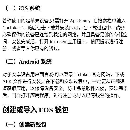
（一）iOS 系统
若你使用的是苹果设备,只需打开 App Store，在搜索栏中输入
“imToken”，随后点击下载并安装即可，在下载过程中，请务
必确保你的设备已连接到稳定的网络，并且具备足够的存储空
间，安装完成后，打开 imToken 应用程序，依照提示进行注
册，或者导入你已有的钱包。
（二）Android 系统
对于安卓设备用户而言,你可以登录 imToken 官方网站，下载
APK 文件进行安装，在下载和安装过程中，一定要从正规渠
道获取应用，以保障设备安全，防止恶意软件入侵，安装完毕
后，同样打开应用程序，进行注册或导入已有钱包的操作。
创建或导入 EOS 钱包
（一）创建新钱包