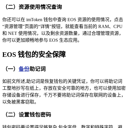
（二）资源使用情况查询
你还可以在 imToken 钱包中查询 EOS 资源的使用情况，点击
“资源管理”页面的“详情”按钮，就能查看当前的 RAM、CPU
和 NET 使用情况，以及剩余资源数量，通过合理管理资源，
你可以更加顺畅地参与 EOS 生态应用。
EOS 钱包的安全保障
（一）
备份
助记词
如前文所述,助记词是恢复钱包的关键凭证，你可以将助记词
工整地抄写在纸上，存放在安全可靠的地方，也可以使用加密
存储设备进行保存，千万不要将助记词保存在联网的设备上，
以免被黑客窃取。
（二）设置钱包密码
钱包密码要设置得足够复杂,包含字母、数字和特殊字符，避